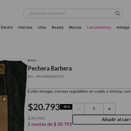
¿Qué estás buscando?
Electro
Haircare
Uñas
Beauty
Marcas
Lanzamientos
Antiage
ÁS BUSCADOS
Boffel
Pechera Barbera
:
MNJVS0000001372
Estilo vintage, correas regulables en cuello y cintura, con
$
20
.
793
-
35%
－
＋
$
31
.
990
Añadir al carr
1
cuotas de
$
20
.
793
ador