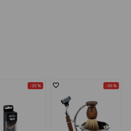
-
25 %
-
35 %