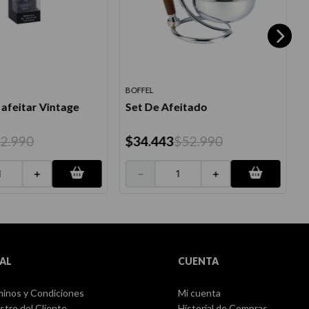
BOFFEL
B
afeitar Vintage
Set De Afeitado
12
.
990
$
34
.
443
$
52
.
990
＋
－
＋
AL
CUENTA
inos y Condiciones
Mi cuenta
stro del Cliente
Historial de Compras