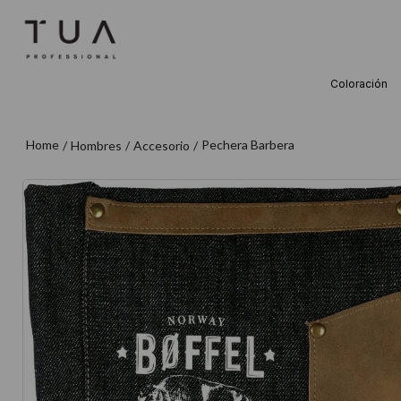
Coloración
TÉRMINOS M
1
.
wella
Pechera Barbera
Hombres
Accesorio
2
.
sow
3
.
farmavita
4
.
shampoo
5
.
cepillo
6
.
gama
7
.
secador
8
.
loreal
9
.
acondicion