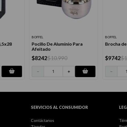
BOFFEL
BOFFEL
4,5x28
Pocillo De Aluminio Para
Brocha de 
Afeitado
$
8242
$
10
.
990
$
9742
$
－
＋
－
SERVICIOS AL CONSUMIDOR
LEG
Contáctanos
Térm
Tiendas
Regi