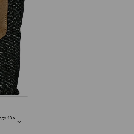
térmico
ago 48 a