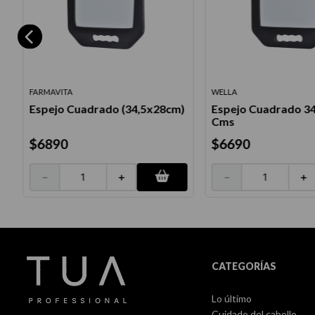
FARMAVITA
WELLA
Espejo Cuadrado (34,5x28cm)
Espejo Cuadrado 3
Cms
$
6890
$
6690
－
＋
－
＋
CATEGORÍAS
Lo último
Cuidado del cabello