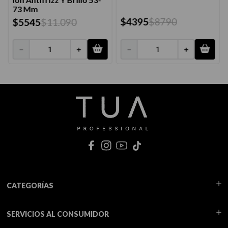
73 Mm
$
4395
$
8790
$
5545
$
11
.
090
－
＋
－
＋
CATEGORÍAS
SERVICIOS AL CONSUMIDOR