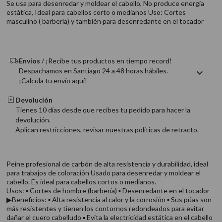
Se usa para desenredar y moldear el cabello, No produce energía
9
.
acondicionador
estática, Ideal para cabellos corto o medianos Uso: Cortes
masculino ( barbería) y también para desenredante en el tocador
10
.
protector térmico
Envíos
/ ¡Recibe tus productos en tiempo record!
Despachamos en Santiago 24 a 48 horas hábiles.
¡Calcula tu envío aquí!
Devolución
Tienes 10 días desde que recibes tu pedido para hacer la
devolución.
Aplican restricciones, revisar nuestras politicas de retracto.
Peine profesional de carbón de alta resistencia y durabilidad, ideal
para trabajos de coloración Usado para desenredar y moldear el
cabello. Es ideal para cabellos cortos o medianos.
Usos: ▪ Cortes de hombre (barbería) ▪ Desenredante en el tocador
▶Beneficios: ▪ Alta resistencia al calor y la corrosión ▪ Sus púas son
más resistentes y tienen los contornos redondeados para evitar
dañar el cuero cabelludo ▪ Evita la electricidad estática en el cabello