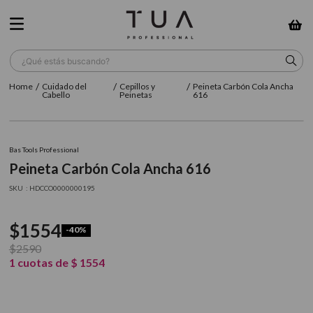
¿Qué estás buscando?
Cuidado del
Cepillos y
Peineta Carbón Cola Ancha
TÉRMINOS MÁS BUSCADOS
Cabello
Peinetas
616
1
.
wella
2
.
sow
Bas Tools Professional
Peineta Carbón Cola Ancha 616
3
.
farmavita
:
HDCCO0000000195
4
.
shampoo
5
.
cepillo
$
1554
-
40%
6
.
gama
$
2590
1
cuotas de
$
1554
7
.
secador
8
.
loreal