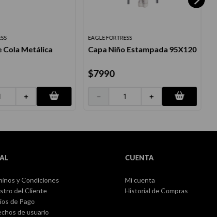
ESS
EAGLE FORTRESS
E
 Cola Metálica
Capa Niño Estampada 95X120
S
$
7990
＋
－
＋
AL
CUENTA
inos y Condiciones
Mi cuenta
stro del Cliente
Historial de Compras
ios de Pago
chos de usuario