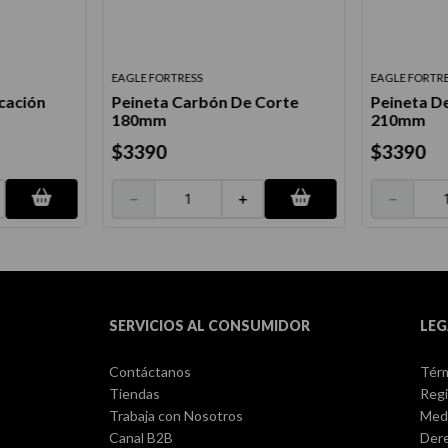
EAGLE FORTRESS
EAGLE FORTR
cación
Peineta Carbón De Corte
Peineta De
180mm
210mm
$
3390
$
3390
－
＋
－
SERVICIOS AL CONSUMIDOR
LEG
Contáctanos
Térm
Tiendas
Regi
Trabaja con Nosotros
Med
Canal B2B
Dere