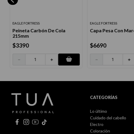
EAGLE FORTRESS
EAGLE FORTRESS
Peineta Carbón De Cola
Capa Pesa Con Mar
f
215mm
$
3390
$
6690
－
＋
－
＋
CATEGORÍAS
Lo último
Cuidado del cabello
Electro
Coloración