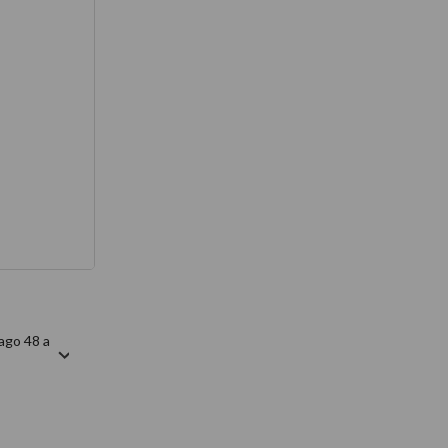
térmico
ago 48 a