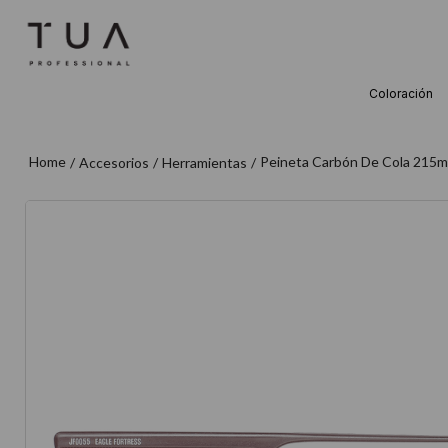
Coloración
TÉRMINOS M
1
.
wella
Peineta Carbón De Cola 215
Accesorios
Herramientas
2
.
sow
3
.
farmavita
4
.
shampoo
5
.
cepillo
6
.
gama
7
.
secador
8
.
loreal
9
.
acondicion