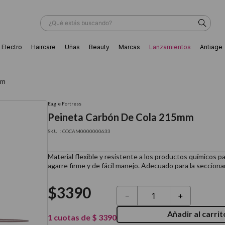
¿Qué estás buscando?
Electro
Haircare
Uñas
Beauty
Marcas
Lanzamientos
Antiage
ÁS BUSCADOS
mm
Eagle Fortress
Peineta Carbón De Cola 215mm
:
COCAM0000000633
Material flexible y resistente a los productos químicos p
agarre firme y de fácil manejo. Adecuado para la seccionar,
$
3390
－
＋
Añadir al carrit
ador
1
cuotas de
$
3390