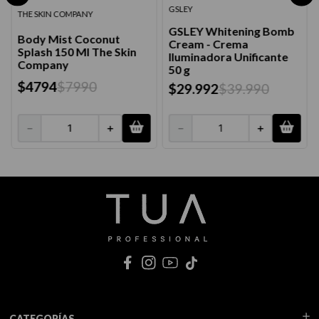
GSLEY
THE SKIN COMPANY
GSLEY Whitening Bomb
Body Mist Coconut
Cream - Crema
Splash 150 Ml The Skin
Iluminadora Unificante
Company
50 g
$
4794
$
7990
$
29
.
992
$
39
.
990
－
＋
－
＋
CATEGORÍAS