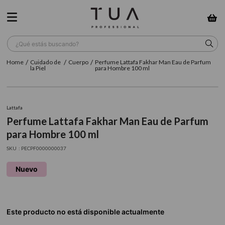
¿Qué estás buscando?
Cuidado de
Cuerpo
Perfume Lattafa Fakhar Man Eau de Parfum
TÉRMINOS MÁS BUSCADOS
la Piel
para Hombre 100 ml
1
.
wella
2
.
sow
Lattafa
Perfume Lattafa Fakhar Man Eau de Parfum
3
.
farmavita
para Hombre 100 ml
4
.
shampoo
:
PECPF0000000037
5
.
cepillo
Nuevo
6
.
gama
7
.
secador
8
.
loreal