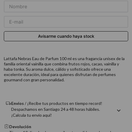
9
.
acondicionador
10
.
protector térmico
Lattafa Nebras Eau de Parfum 100 ml es una fragancia unisex de la
familia oriental vainilla que combina frutos rojos, cacao, vainilla y
haba tonka. Su aroma dulce, cálido y sofisticado ofrece una
excelente duración, ideal para quienes disfrutan de perfumes
gourmand con gran personalidad.
Envíos
/ ¡Recibe tus productos en tiempo record!
Despachamos en Santiago 24 a 48 horas hábiles.
¡Calcula tu envío aquí!
Devolución