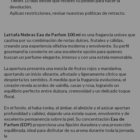
Tienes 10 días desde que recibes tu pedido para hacer la
devolución.
Aplican restricciones, revisar nuestras politicas de retracto.
Lattafa Nebras Eau de Parfum 100 ml
es una fragancia unisex que
cautiva por su combinación de notas dulces, frutales y cálidas,
creando una experiencia olfativa moderna y envolvente. Su perfil
gourmand la convierte en una excelente opción para quienes
buscan un perfume elegante, intenso y con una estela memorable.
La apertura presenta una mezcla de frutos rojos y mandarina,
aportando un inicio vibrante, afrutado y ligeramente cítrico que
despierta los sentidos. A medida que la fragancia evoluciona, el
corazón revela acordes de vainilla, cacao y rosa, logrando un
equilibrio perfecto entre dulzura, cremosidad y un delicado toque
floral.
En el fondo, el haba tonka, el ámbar, el almizcle y el azúcar aportan
profundidad y calidez, dejando una estela suave, envolvente y de
excelente permanencia sobre la piel. Su concentración
Eau de
Parfum (EDP)
proporciona una fijación duradera y una proyección
equilibrada, ideal para disfrutar de su aroma durante toda la jornada.
la