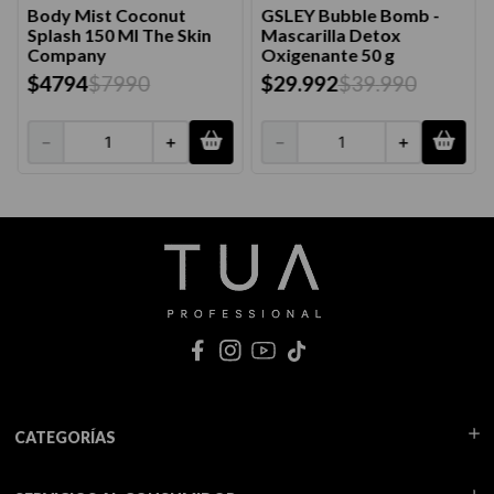
Body Mist Coconut
GSLEY Bubble Bomb -
Splash 150 Ml The Skin
Mascarilla Detox
Company
Oxigenante 50 g
$
4794
$
7990
$
29
.
992
$
39
.
990
－
＋
－
＋
CATEGORÍAS