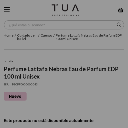
¿Qué estás buscando?
Cuidado de
Cuerpo
Perfume Lattafa Nebras Eau de Parfum EDP
TÉRMINOS MÁS BUSCADOS
la Piel
100 ml Unisex
1
.
wella
2
.
sow
Lattafa
Perfume Lattafa Nebras Eau de Parfum EDP
3
.
farmavita
100 ml Unisex
4
.
shampoo
:
PECPF0000000043
5
.
cepillo
Nuevo
6
.
gama
7
.
secador
8
.
loreal