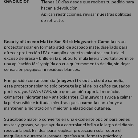
Tienes 10 días desde que recibes tu pedido para
hacer la devolución.
Aplican restricciones, revisar nuestras politicas
de retracto.
Beauty of Joseon Matte Sun Stick Mugwort + Camelia
es un
protector solar en formato stick de acabado mate, diseñado para
ofrecer protección UV de amplio espectro mientras controla el
exceso de grasa y brillo en la piel. Su fórmula ligera y portátil permite
una aplicación fácil y rápida en cualquier momento del día, sin dejar
sensación pegajosa ni residuos blancos.
Enriquecido con
artemisia (mugwort)
y
extracto de camelia
,
este protector solar no solo protege la piel de los daños causados
por los rayos UVA y UVB, sino que también aporta beneficios
calmantes, hidratantes y antioxidantes. El
mugwort
ayuda a calmar
la piel sensible e irritada, mientras que la
camelia
contribuye a
mantener la hidratación y mejorar la elasticidad cutánea.
Su acabado mate lo convierte en una excelente opción para pieles
mixtas y grasas, ya que ayuda a controlar el brillo a lo largo del día sin
resecar la piel. Es ideal para reaplicar protección solar sobre el
maquillaje o durante la jornada, gracias a su formato práctico y