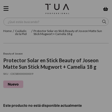
¿Qué estás buscando?
Cuidado
Protector Solar en Stick Beauty of Joseon Matte Sun
TÉRMINOS MÁS BUSCADOS
de la Piel
Stick Mugwort + Camelia 18 g
1
.
wella
2
.
sow
Beauty of Joseon
Protector Solar en Stick Beauty of Joseon
3
.
farmavita
Matte Sun Stick Mugwort + Camelia 18 g
4
.
shampoo
:
COCSB0000000009
5
.
cepillo
Nuevo
6
.
gama
7
.
secador
8
.
loreal