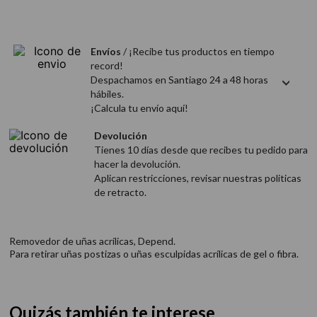
9
.
acondicionador
10
.
protector térmico
Envíos
/ ¡Recibe tus productos en tiempo
record!
Despachamos en Santiago 24 a 48 horas
hábiles.
¡Calcula tu envío aquí!
Devolución
Tienes 10 días desde que recibes tu pedido para
hacer la devolución.
Aplican restricciones, revisar nuestras politicas
de retracto.
Removedor de uñas acrílicas, Depend.
Para retirar uñas postizas o uñas esculpidas acrílicas de gel o fibra.
Quizás también te interese