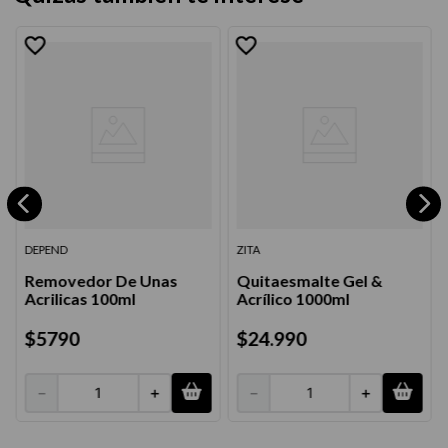
DEPEND
ZITA
Removedor De Unas
Quitaesmalte Gel &
Acrilicas 100ml
Acrílico 1000ml
$
5790
$
24
.
990
－
＋
－
＋