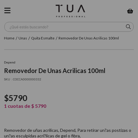
¿Qué estás buscando?
Unas
Quita Esmalte
Removedor De Unas Acrilicas 100ml
TÉRMINOS MÁS BUSCADOS
1
.
wella
Depend
2
.
sow
Removedor De Unas Acrilicas 100ml
3
.
farmavita
:
COCCA0000000332
4
.
shampoo
$
5790
5
.
cepillo
1
cuotas de
$
5790
6
.
gama
7
.
secador
Removedor de uñas acrílicas, Depend, Para retirar un?as postizas o
8
.
loreal
un?as esculpidas acri?licas de gel o fibra,