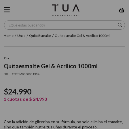
¿Qué estás buscando?
Unas
Quita Esmalte
Quitaesmalte Gel & Acrílico 1000ml
TÉRMINOS MÁS BUSCADOS
1
.
wella
Zita
2
.
sow
Quitaesmalte Gel & Acrílico 1000ml
3
.
farmavita
:
COCEM0000001384
4
.
shampoo
$
24
.
990
5
.
cepillo
1
cuotas de
$
24
.
990
6
.
gama
7
.
secador
Con la adición de glicerina en su fórmula, no solo elimina el esmalte,
8
.
loreal
sino que también nutre tus uñas durante el proceso.