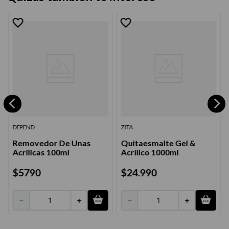
DEPEND
ZITA
Removedor De Unas
Quitaesmalte Gel &
Acrilicas 100ml
Acrílico 1000ml
$
5790
$
24
.
990
－
＋
－
＋