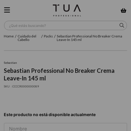
¿Qué estás buscando?
Cuidado del
Packs
Sebastian Professional No Breaker Crema
TÉRMINOS MÁS BUSCADOS
Cabello
Leave-In 145 ml
1
.
wella
2
.
sow
Sebastian
Sebastian Professional No Breaker Crema
3
.
farmavita
Leave-In 145 ml
4
.
shampoo
:
CCCCR0000000089
5
.
cepillo
6
.
gama
7
.
secador
8
.
loreal