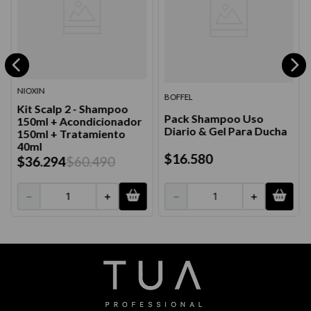
NIOXIN
BOFFEL
Kit Scalp 2 - Shampoo
Pack Shampoo Uso
150ml + Acondicionador
Diario & Gel Para Ducha
150ml + Tratamiento
40ml
$
16
.
580
$
36
.
294
$
60
.
490
－
＋
－
＋