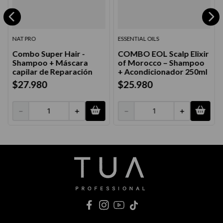
NAT PRO
ESSENTIAL OILS
Combo Super Hair -
COMBO EOL Scalp Elixir
Shampoo + Máscara
of Morocco – Shampoo
capilar de Reparación
+ Acondicionador 250ml
$
27
.
980
$
25
.
980
－
＋
－
＋