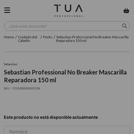
¿Qué estás buscando?
Cuidado del
Packs
Sebastian Professional No Breaker Mascarilla
TÉRMINOS MÁS BUSCADOS
Cabello
Reparadora 150 ml
1
.
wella
2
.
sow
Sebastian
Sebastian Professional No Breaker Mascarilla
3
.
farmavita
Reparadora 150 ml
4
.
shampoo
:
CCCMS0000000296
5
.
cepillo
6
.
gama
7
.
secador
8
.
loreal