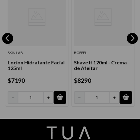
SKIN LAB
BOFFEL
Locion Hidratante Facial
Shave It 120ml - Crema
125ml
de Afeitar
$
7190
$
8290
－
＋
－
＋