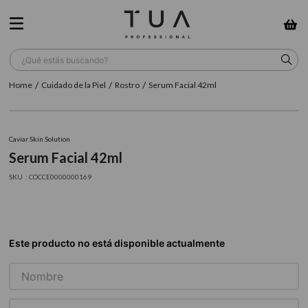
¿Qué estás buscando?
Cuidado de la Piel
Rostro
Serum Facial 42ml
TÉRMINOS MÁS BUSCADOS
1
.
wella
Caviar Skin Solution
2
.
sow
Serum Facial 42ml
3
.
farmavita
:
COCCE0000000169
4
.
shampoo
5
.
cepillo
6
.
gama
7
.
secador
8
.
loreal