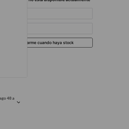
térmico
ago 48 a