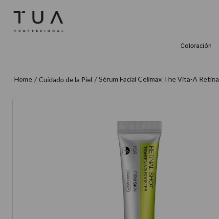
Coloración
TÉRMINOS M
1
.
wella
Sérum Facial Celimax The Vita-A Retina
Cuidado de la Piel
2
.
sow
3
.
farmavita
4
.
shampoo
5
.
cepillo
6
.
gama
7
.
secador
8
.
loreal
9
.
acondicion