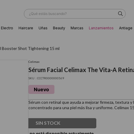
¿Qué estás buscando?
Electro
Haircare
Uñas
Beauty
Marcas
Lanzamientos
Antiage
ÁS BUSCADOS
l Booster Shot Tightening 15 ml
Celimax
Sérum Facial Celimax The Vita-A Retin
:
CCCTR0000000569
Nuevo
Sérum con retinal que ayuda a mejorar firmeza, textura y
concentrado para una piel más lisa y uniforme. Celimax 15
SIN STOCK
ador