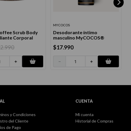
MYCOCOS
B
Coffee Scrub Body
Desodorante íntimo
liante Corporal
masculino MyCOCOS®
S
12
.
990
$
17
.
990
＋
－
＋
AL
CUENTA
inos y Condiciones
Mi cuenta
stro del Cliente
Historial de Compras
ios de Pago