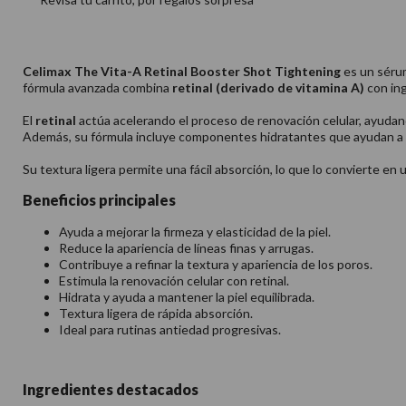
Celimax The Vita-A Retinal Booster Shot Tightening
es un sérum
fórmula avanzada combina
retinal (derivado de vitamina A)
con ing
El
retinal
actúa acelerando el proceso de renovación celular, ayudando 
Además, su fórmula incluye componentes hidratantes que ayudan a red
Su textura ligera permite una fácil absorción, lo que lo convierte e
Beneficios principales
Ayuda a mejorar la firmeza y elasticidad de la piel.
Reduce la apariencia de líneas finas y arrugas.
Contribuye a refinar la textura y apariencia de los poros.
Estimula la renovación celular con retinal.
Hidrata y ayuda a mantener la piel equilibrada.
Textura ligera de rápida absorción.
Ideal para rutinas antiedad progresivas.
Ingredientes destacados