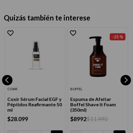
Quizás también te interese
-
25 %
COXIR
BOFFEL
Coxir Sérum Facial EGF y
Espuma de Afeitar
Péptidos Reafirmante 50
Boffel Shave It Foam
ml
(350ml)
$
28
.
099
$
8992
$
11
.
990