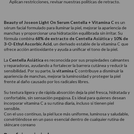
Aplican restricciones, revisar nuestras politicas de retracto.
Beauty of Joseon Light On Serum Centella + Vitamina C
es un
sérum facial formulado para iluminar la piel, mejorar la apariencia de
manchas y proporcionar una hidratación equilibrada sin irritar. Su
fórmula combina
68% de extracto de Centella Asiática
y
10% de
3-O-Ethyl Ascorbic Acid
, un derivado estable de la vitamina C que
ofrece acción antioxidante y ayuda a unificar el tono de la piel.
La
Centella Asiática
es reconocida por sus propiedades calmantes
y reparadoras, ayudando a fortalecer la barrera cutánea y reducir la
sensibilidad. Por su parte, la
vitamina C
contribuye a disminuir la
apariencia de manchas, mejorar la luminosidad y proteger la piel
frente al daño causado por los radicales libres.
Su textura ligera y de rápida absorción deja la piel fresca, hidratada y
confortable, sin sensación pegajosa. Es ideal para quienes desean
incorporar vitamina C a su rutina diaria, incluso si tienen piel
sensible.
Con el uso continuo, la piel luce más uniforme, luminosa y saludable,
convirtiéndose en un paso esencial dentro de cualquier rutina de
skincare coreano