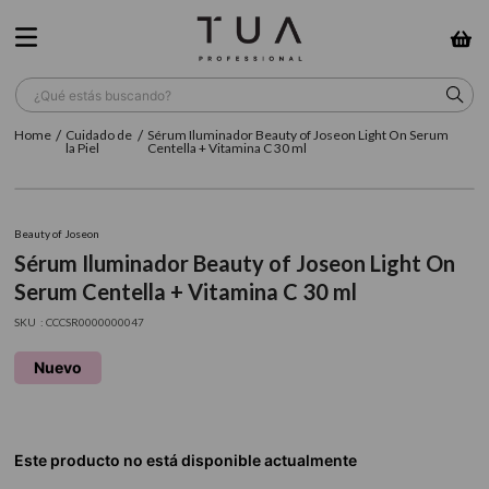
¿Qué estás buscando?
Cuidado de
Sérum Iluminador Beauty of Joseon Light On Serum
TÉRMINOS MÁS BUSCADOS
la Piel
Centella + Vitamina C 30 ml
1
.
wella
2
.
sow
Beauty of Joseon
Sérum Iluminador Beauty of Joseon Light On
3
.
farmavita
Serum Centella + Vitamina C 30 ml
4
.
shampoo
:
CCCSR0000000047
5
.
cepillo
Nuevo
6
.
gama
7
.
secador
8
.
loreal