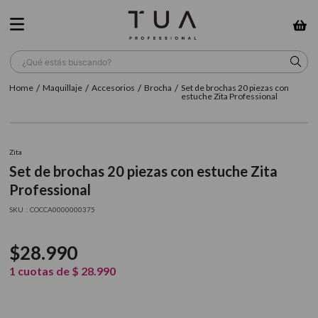
¿Qué estás buscando?
Maquillaje
Accesorios
Brocha
Set de brochas 20 piezas con
TÉRMINOS MÁS BUSCADOS
estuche Zita Professional
1
.
wella
2
.
sow
Zita
Set de brochas 20 piezas con estuche Zita
3
.
farmavita
Professional
4
.
shampoo
:
COCCA0000000375
5
.
cepillo
$
28
.
990
6
.
gama
1
cuotas de
$
28
.
990
7
.
secador
8
.
loreal