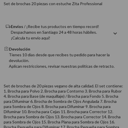
9
.
acondicionador
Set de brochas 20 piezas con estuche Zita Professional
10
.
protector térmico
Envíos
/ ¡Recibe tus productos en tiempo record!
Despachamos en Santiago 24 a 48 horas hábiles.
¡Calcula tu envío aquí!
Devolución
Tienes 10 días desde que recibes tu pedido para hacer la
devolución.
Aplican restricciones, revisar nuestras politicas de retracto.
Set de brochas de 20 piezas vegano de alta calidad. El set contiene:
1. Brocha para Polvo 2. Brocha para Contorno 3. Brocha para Rubor
4. Brocha para Base (de maquillaje) / Brocha para Fondo 5. Brocha
para Difuminar 6. Brocha de Sombra de Ojos Angulada 7. Brocha
para Sombra de Ojos 8. Brocha para Difuminar 9. Brocha para
Difuminar 10. Brocha para Cejas 11. Brocha para Corrector 12.
Brocha para Sombra de Ojos 13. Brocha para Corrector 14. Brocha
para Sombra de Ojos 15. Brocha Plana para Sombra de Ojos 16.
Brocha Pequeña para Difuminar 17. Brocha Pequeña para Sombra