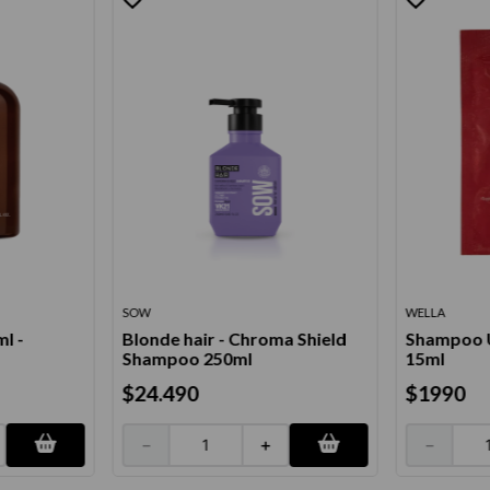
SOW
WELLA
l -
Blonde hair - Chroma Shield
Shampoo U
Shampoo 250ml
15ml
$
24
.
490
$
1990
－
＋
－