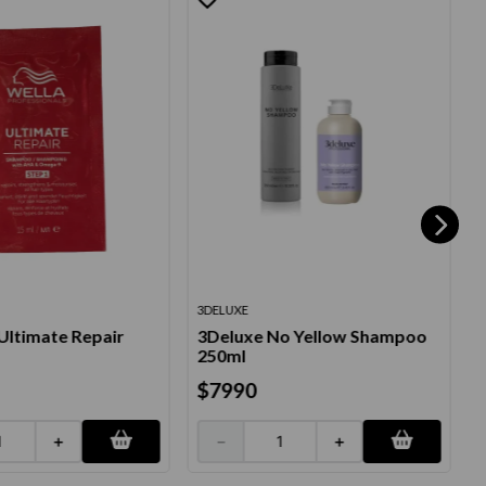
3DELUXE
R
ltimate Repair
3Deluxe No Yellow Shampoo
N
250ml
$
7990
＋
－
＋