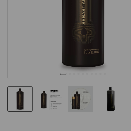
10
.
protector 