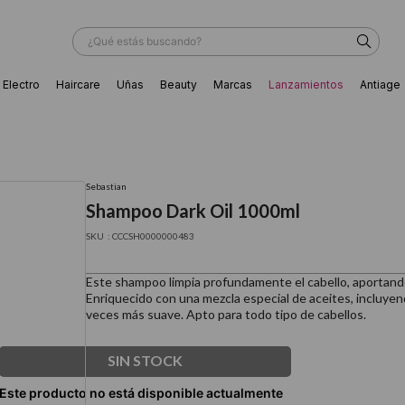
¿Qué estás buscando?
Electro
Haircare
Uñas
Beauty
Marcas
Lanzamientos
Antiage
ÁS BUSCADOS
Sebastian
Shampoo Dark Oil 1000ml
:
CCCSH0000000483
Este shampoo limpia profundamente el cabello, aportando 
Enriquecido con una mezcla especial de aceites, incluyendo
veces más suave. Apto para todo tipo de cabellos. ​
SIN STOCK
ador