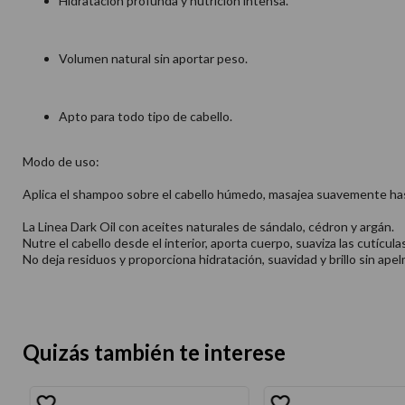
Hidratación profunda y nutrición intensa.​
Volumen natural sin aportar peso.​
Apto para todo tipo de cabello.​
Modo de uso:
Aplica el shampoo sobre el cabello húmedo, masajea suavemente hast
La Linea Dark Oil con aceites naturales de sándalo, cédron y argán.
Nutre el cabello desde el interior, aporta cuerpo, suaviza las cutículas
No deja residuos y proporciona hidratación, suavidad y brillo sin apel
Quizás también te interese