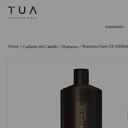
Coloración
TÉRMINOS M
1
.
wella
Shampoo Dark Oil 1000ml
Cuidado del Cabello
Shampoo
2
.
sow
3
.
farmavita
4
.
shampoo
5
.
cepillo
6
.
gama
7
.
secador
8
.
loreal
9
.
acondicion