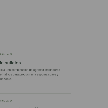
RMULA 02
in sulfatos
iliza una combinación de agentes limpiadores
ternativos para producir una espuma suave y
undante.
RMULA 04