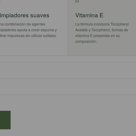
2
03
impiadores suaves
Vitamina E
na combinación de agentes
La fórmula incorpora Tocopheryl
impiadores ayuda a crear espuma y
Acetate y Tocopherol, formas de
tirar impurezas sin utilizar sulfatos.
vitamina E presentes en su
composición.
S