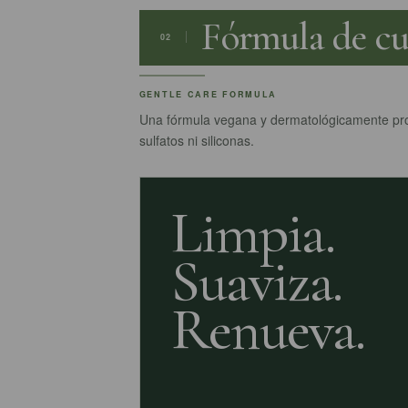
Fórmula de cu
02
GENTLE CARE FORMULA
Una fórmula vegana y dermatológicamente prob
sulfatos ni siliconas.
Limpia.
Suaviza.
Renueva.