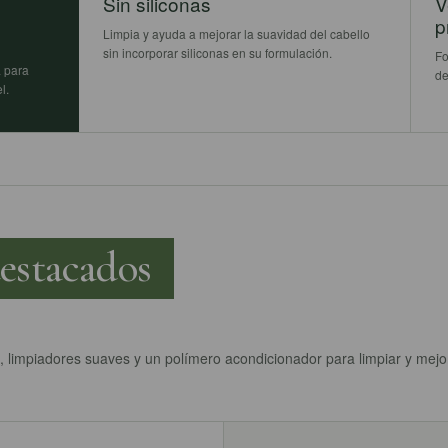
Sin siliconas
V
p
Limpia y ayuda a mejorar la suavidad del cabello
sin incorporar siliconas en su formulación.
Fo
a para
de
l.
destacados
 limpiadores suaves y un polímero acondicionador para limpiar y mejo