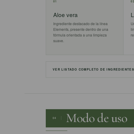
01
0
Aloe vera
L
Ingrediente destacado de la línea
U
Elements, presente dentro de una
l
fórmula orientada a una limpieza
re
suave.
VER LISTADO COMPLETO DE INGREDIENTE
Modo de uso
04