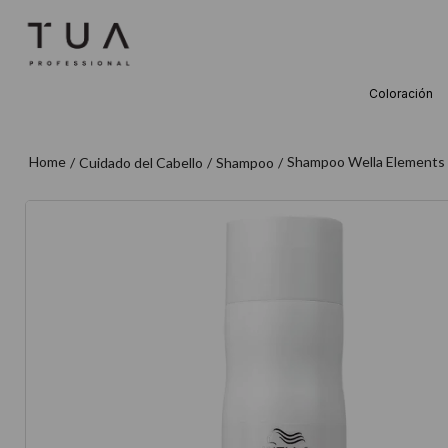
Coloración
TÉRMINOS M
1
.
wella
Shampoo Wella Elements
Cuidado del Cabello
Shampoo
2
.
sow
3
.
farmavita
4
.
shampoo
5
.
cepillo
6
.
gama
7
.
secador
8
.
loreal
9
.
acondicion