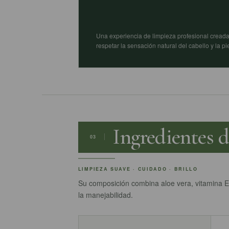
Una experiencia de limpieza profesional cread
respetar la sensación natural del cabello y la pie
Ingredientes 
03
LIMPIEZA SUAVE · CUIDADO · BRILLO
Su composición combina aloe vera, vitamina E,
la manejabilidad.