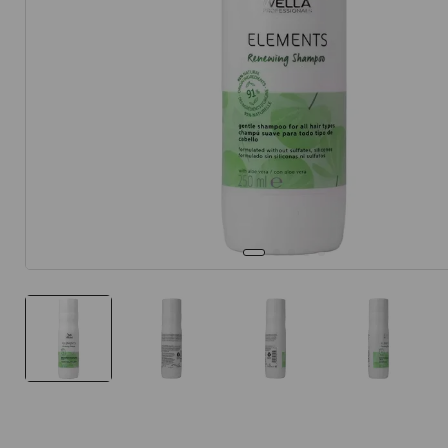
10
.
protector 