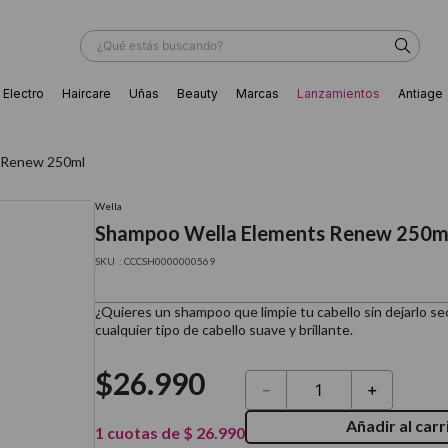
¿Qué estás buscando?
Electro
Haircare
Uñas
Beauty
Marcas
Lanzamientos
Antiage
ÁS BUSCADOS
 Renew 250ml
Wella
Shampoo Wella Elements Renew 250m
:
CCCSH0000000569
¿Quieres un shampoo que limpie tu cabello sin dejarlo s
cualquier tipo de cabello suave y brillante.
$
26
.
990
－
＋
Añadir al carr
ador
1
cuotas de
$
26
.
990