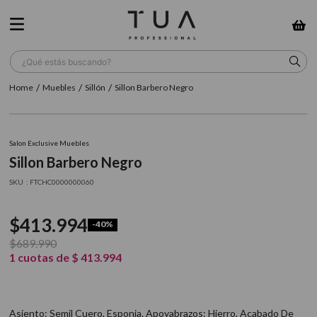
¿Qué estás buscando?
Muebles
Sillón
Sillon Barbero Negro
TÉRMINOS MÁS BUSCADOS
1
.
wella
Salon Exclusive Muebles
2
.
sow
Sillon Barbero Negro
3
.
farmavita
:
FTCHC0000000060
4
.
shampoo
$
413
.
994
-
40%
5
.
cepillo
$
689
.
990
6
.
gama
1
cuotas de
$
413
.
994
7
.
secador
8
.
loreal
Asiento: Semil Cuero, Esponja. Apoyabrazos: Hierro, Acabado De