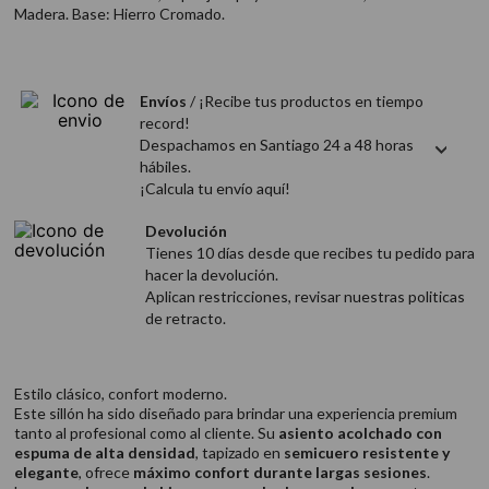
9
.
acondicionador
Madera. Base: Hierro Cromado.
10
.
protector térmico
Envíos
/ ¡Recibe tus productos en tiempo
record!
Despachamos en Santiago 24 a 48 horas
hábiles.
¡Calcula tu envío aquí!
Devolución
Tienes 10 días desde que recibes tu pedido para
hacer la devolución.
Aplican restricciones, revisar nuestras politicas
de retracto.
Estilo clásico, confort moderno.
Este sillón ha sido diseñado para brindar una experiencia premium
tanto al profesional como al cliente. Su
asiento acolchado con
espuma de alta densidad
, tapizado en
semicuero resistente y
elegante
, ofrece
máximo confort durante largas sesiones
.