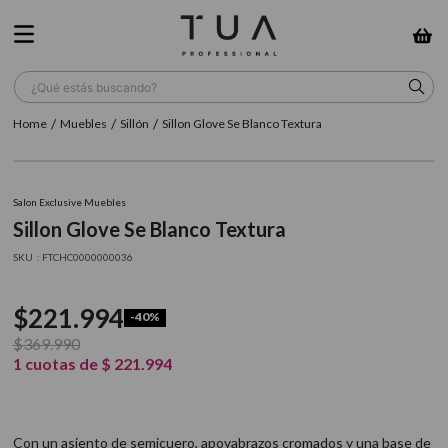
¿Qué estás buscando?
Muebles
Sillón
Sillon Glove Se Blanco Textura
TÉRMINOS MÁS BUSCADOS
1
.
wella
Salon Exclusive Muebles
2
.
sow
Sillon Glove Se Blanco Textura
3
.
farmavita
:
FTCHC0000000036
4
.
shampoo
$
221
.
994
-
40%
5
.
cepillo
$
369
.
990
6
.
gama
1
cuotas de
$
221
.
994
7
.
secador
8
.
loreal
Con un asiento de semicuero, apoyabrazos cromados y una base de