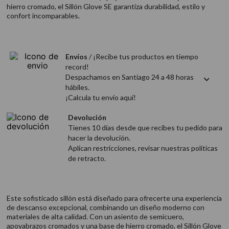
9
.
acondicionador
hierro cromado, el Sillón Glove SE garantiza durabilidad, estilo y
confort incomparables.
10
.
protector térmico
Envíos
/ ¡Recibe tus productos en tiempo
record!
Despachamos en Santiago 24 a 48 horas
hábiles.
¡Calcula tu envío aquí!
Devolución
Tienes 10 días desde que recibes tu pedido para
hacer la devolución.
Aplican restricciones, revisar nuestras politicas
de retracto.
Este sofisticado sillón está diseñado para ofrecerte una experiencia
de descanso excepcional, combinando un diseño moderno con
materiales de alta calidad. Con un asiento de semicuero,
apoyabrazos cromados y una base de hierro cromado, el Sillón Glove