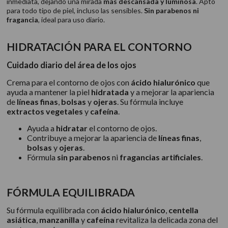
inmediata, dejando una mirada
más descansada y luminosa
. Apto
para todo tipo de piel, incluso las sensibles.
Sin parabenos ni
fragancia
, ideal para uso diario.
HIDRATACIÓN PARA EL CONTORNO
Cuidado diario del área de los ojos
Crema para el contorno de ojos con
ácido hialurónico
que
ayuda a mantener la piel
hidratada
y a mejorar la apariencia
de
líneas finas
,
bolsas
y
ojeras
. Su fórmula incluye
extractos vegetales
y
cafeína
.
Ayuda a
hidratar
el contorno de ojos.
Contribuye a mejorar la apariencia de
líneas finas
,
bolsas
y
ojeras
.
Fórmula
sin parabenos
ni
fragancias artificiales
.
FÓRMULA EQUILIBRADA
Su fórmula equilibrada con
ácido hialurónico
,
centella
asiática
,
manzanilla
y
cafeína
revitaliza la delicada zona del