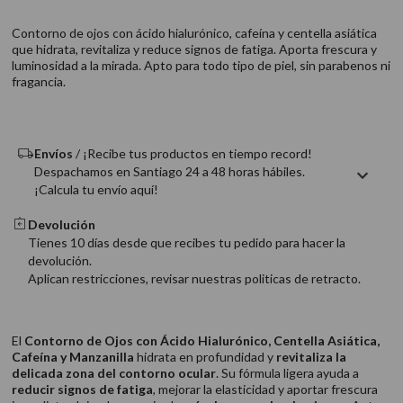
9
.
acondicionador
Contorno de ojos con ácido hialurónico, cafeína y centella asiática
10
.
protector térmico
que hidrata, revitaliza y reduce signos de fatiga. Aporta frescura y
luminosidad a la mirada. Apto para todo tipo de piel, sin parabenos ni
fragancia.
Envíos
/ ¡Recibe tus productos en tiempo record!
Despachamos en Santiago 24 a 48 horas hábiles.
¡Calcula tu envío aquí!
Devolución
Tienes 10 días desde que recibes tu pedido para hacer la
devolución.
Aplican restricciones, revisar nuestras politicas de retracto.
El
Contorno de Ojos con Ácido Hialurónico, Centella Asiática,
Cafeína y Manzanilla
hidrata en profundidad y
revitaliza la
delicada zona del contorno ocular
. Su fórmula ligera ayuda a
reducir signos de fatiga
, mejorar la elasticidad y aportar frescura