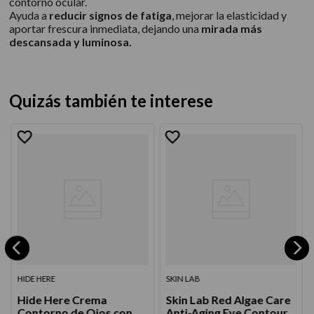
contorno ocular.
Ayuda a
reducir signos de fatiga
, mejorar la elasticidad y
aportar frescura inmediata, dejando una
mirada más
descansada y luminosa.
Quizás también te interese
HIDE HERE
SKIN LAB
Hide Here Crema
Skin Lab Red Algae Care
Contorno de Ojos con
Anti-Aging Eye Contour