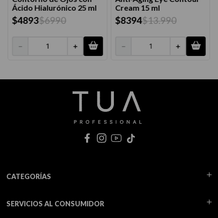
Ácido Hialurónico 25 ml
Cream 15 ml
$
4893
$
6990
$
8394
$
13
.
990
－
＋
－
＋
CATEGORÍAS
SERVICIOS AL CONSUMIDOR