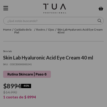
¿Qué estás buscando?
Cuidado de la
Rostro
Ojos
Skin Lab Hyaluronic Acid Eye Cream
TÉRMINOS MÁS BUSCADOS
Piel
40 ml
1
.
wella
2
.
sow
Skin lab
Skin Lab Hyaluronic Acid Eye Cream 40 ml
3
.
farmavita
:
COCCE0000000241
4
.
shampoo
Rutina Skincare | Paso 6
5
.
cepillo
$
8994
6
.
gama
-
40%
$
14
.
990
7
.
secador
1
cuotas de
$
8994
8
.
loreal