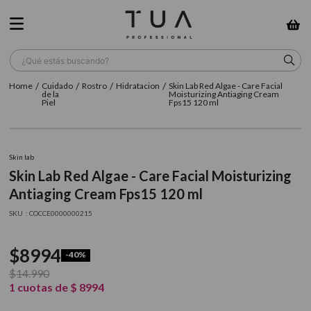
¿Qué estás buscando?
Cuidado
Rostro
Hidratacion
Skin Lab Red Algae - Care Facial
TÉRMINOS MÁS BUSCADOS
de la
Moisturizing Antiaging Cream
Piel
Fps15 120 ml
1
.
wella
2
.
sow
Skin lab
3
.
farmavita
Skin Lab Red Algae - Care Facial Moisturizing
Antiaging Cream Fps15 120 ml
4
.
shampoo
:
COCCE0000000215
5
.
cepillo
6
.
gama
$
8994
-
40%
7
.
secador
$
14
.
990
1
cuotas de
$
8994
8
.
loreal