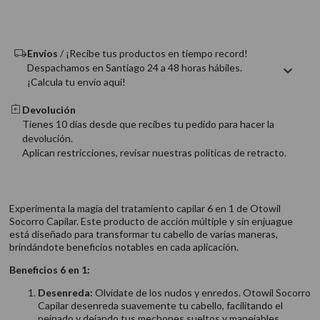
Envíos
/ ¡Recibe tus productos en tiempo record!
Despachamos en Santiago 24 a 48 horas hábiles.
¡Calcula tu envío aquí!
Devolución
Tienes 10 días desde que recibes tu pedido para hacer la
devolución.
Aplican restricciones, revisar nuestras politicas de retracto.
Experimenta la magia del tratamiento capilar 6 en 1 de Otowil
Socorro Capilar. Este producto de acción múltiple y sin enjuague
está diseñado para transformar tu cabello de varias maneras,
brindándote beneficios notables en cada aplicación.
Beneficios 6 en 1:
Desenreda:
Olvídate de los nudos y enredos. Otowil Socorro
Capilar desenreda suavemente tu cabello, facilitando el
peinado y dejando tus mechones sueltos y manejables.