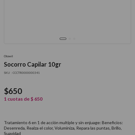
9
.
acondicionador
10
.
protector térmico
Otowil
Socorro Capilar 10gr
:
CCCTR0000000341
$
650
1
cuotas de
$
650
Tratamiento 6 en 1 de acción multiple y sin enjuage: Beneficios:
Desenreda, Realza el color, Voluminiza, Repara las puntas, Brillo,
Suavidad