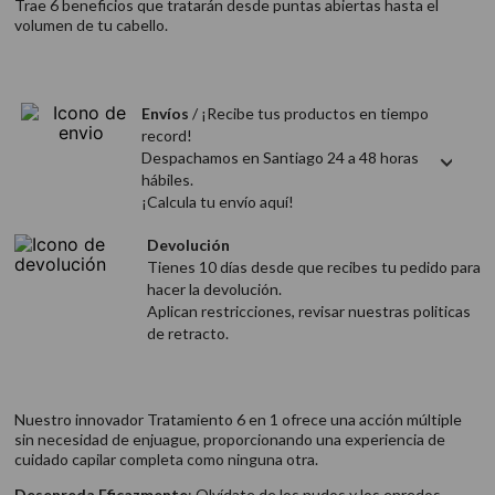
Trae 6 beneficios que tratarán desde puntas abiertas hasta el
9
.
acondicionador
volumen de tu cabello.
10
.
protector térmico
Envíos
/ ¡Recibe tus productos en tiempo
record!
Despachamos en Santiago 24 a 48 horas
hábiles.
¡Calcula tu envío aquí!
Devolución
Tienes 10 días desde que recibes tu pedido para
hacer la devolución.
Aplican restricciones, revisar nuestras politicas
de retracto.
Nuestro innovador Tratamiento 6 en 1 ofrece una acción múltiple
sin necesidad de enjuague, proporcionando una experiencia de
cuidado capilar completa como ninguna otra.
Desenreda Eficazmente
: Olvídate de los nudos y los enredos.