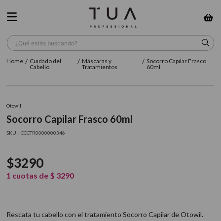
¿Qué estás buscando?
Cuidado del
Máscaras y
Socorro Capilar Frasco
TÉRMINOS MÁS BUSCADOS
Cabello
Tratamientos
60ml
1
.
wella
2
.
sow
Otowil
Socorro Capilar Frasco 60ml
3
.
farmavita
:
CCCTR0000000346
4
.
shampoo
5
.
cepillo
$
3290
6
.
gama
1
cuotas de
$
3290
7
.
secador
8
.
loreal
Rescata tu cabello con el tratamiento Socorro Capilar de Otowil.