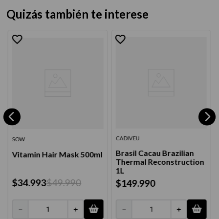
Quizás también te interese
CADIVEU
SOW
Brasil Cacau Brazilian
Vitamin Hair Mask 500ml
Thermal Reconstruction
1L
$
34
.
993
$
49
.
990
$
149
.
990
－
＋
－
＋