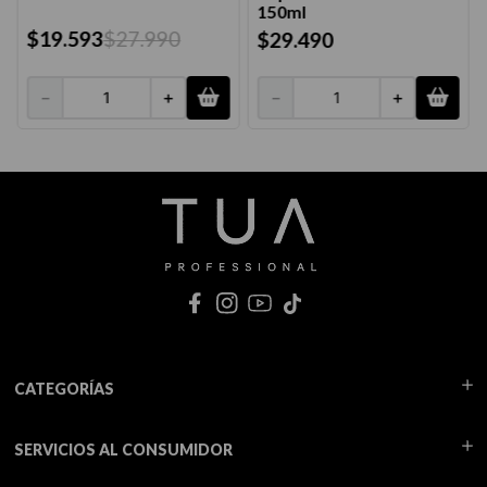
150ml
$
19
.
593
$
27
.
990
$
29
.
490
－
＋
－
＋
CATEGORÍAS
SERVICIOS AL CONSUMIDOR