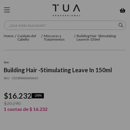
¿Qué estás buscando?
Cuidado del
Máscaras y
Building Hair -Stimulating
TÉRMINOS MÁS BUSCADOS
Cabello
Tratamientos
Leave In 150ml
1
.
wella
2
.
sow
Sow
Building Hair -Stimulating Leave In 150ml
3
.
farmavita
:
CCCSP0000000063
4
.
shampoo
5
.
cepillo
$
16
.
232
-
20%
6
.
gama
$
20
.
290
1
cuotas de
$
16
.
232
7
.
secador
8
.
loreal