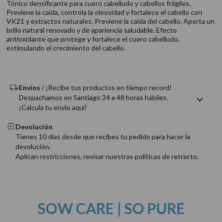
Tónico densificante para cuero cabelludo y cabellos frágiles.
9
.
acondicionador
Previene la caída, controla la oleosidad y fortalece el cabello con
VK21 y extractos naturales. Previene la caída del cabello. Aporta un
10
.
protector térmico
brillo natural renovado y de apariencia saludable. Efecto
antioxidante que protege y fortalece el cuero cabelludo,
estimulando el crecimiento del cabello.
Envíos
/ ¡Recibe tus productos en tiempo record!
Despachamos en Santiago 24 a 48 horas hábiles.
¡Calcula tu envío aquí!
Devolución
Tienes 10 días desde que recibes tu pedido para hacer la
devolución.
Aplican restricciones, revisar nuestras politicas de retracto.
SOW CARE | SO PURE