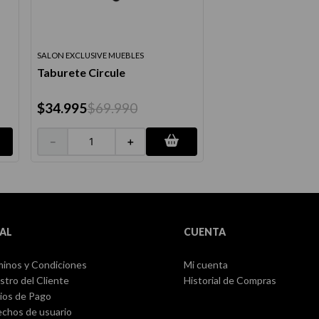
SALON EXCLUSIVE MUEBLES
Taburete Circule
$
34
.
995
$
69
.
990
－
＋
AL
CUENTA
inos y Condiciones
Mi cuenta
stro del Cliente
Historial de Compras
ios de Pago
chos de usuario