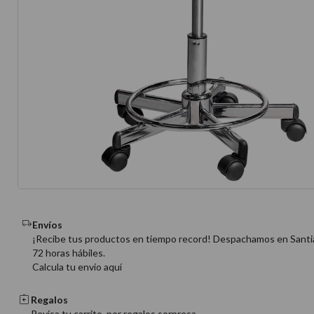
10
.
protector 
Envíos
¡Recibe tus productos en tiempo record! Despachamos en Santi
72 horas hábiles.
Calcula tu envio aquí
Regalos
Revisa tu carrito, por regalos sorpresa