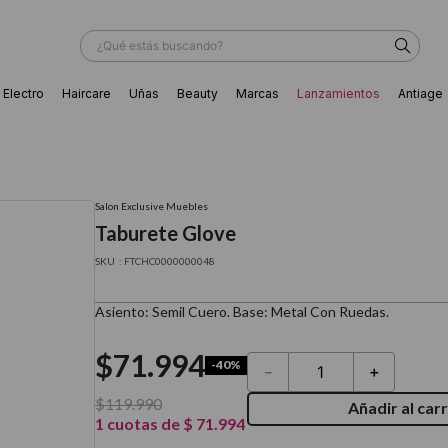
¿Qué estás buscando?
Electro
Haircare
Uñas
Beauty
Marcas
Lanzamientos
Antiage
ÁS BUSCADOS
Salon Exclusive Muebles
Taburete Glove
:
FTCHC0000000048
Asiento: Semil Cuero. Base: Metal Con Ruedas.
$
71
.
994
-
40%
－
＋
$
119
.
990
Añadir al carr
1
cuotas de
$
71
.
994
ador