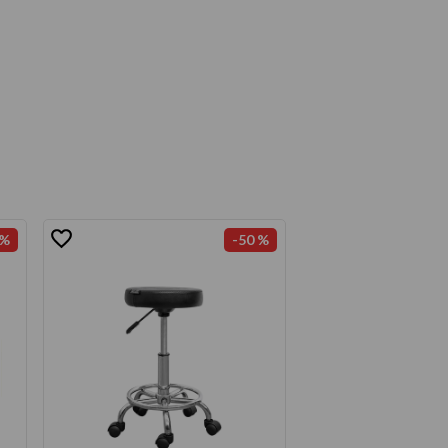
 %
-
50 %