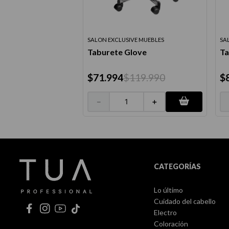
SALON EXCLUSIVE MUEBLES
SA
Taburete Glove
Ta
$
71
.
994
$
119
.
990
$
－
＋
CATEGORÍAS
Lo último
Cuidado del cabello
Electro
Coloración