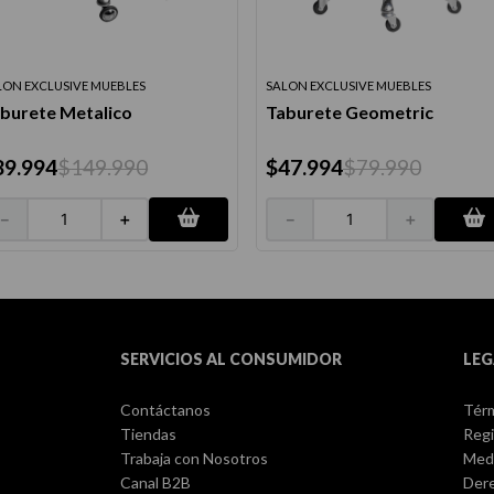
LON EXCLUSIVE MUEBLES
SALON EXCLUSIVE MUEBLES
burete Metalico
Taburete Geometric
89
.
994
$
149
.
990
$
47
.
994
$
79
.
990
－
＋
－
＋
SERVICIOS AL CONSUMIDOR
LEG
Contáctanos
Térm
Tiendas
Regi
Trabaja con Nosotros
Med
Canal B2B
Dere