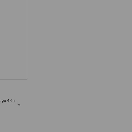
térmico
ago 48 a