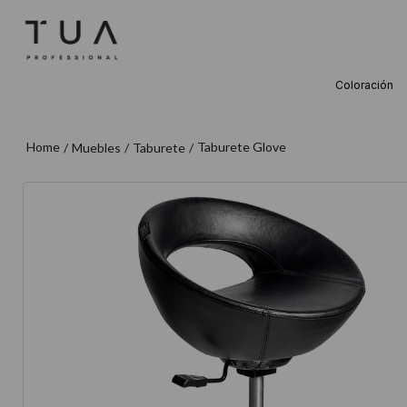
Coloración
TÉRMINOS M
1
.
wella
Taburete Glove
Muebles
Taburete
2
.
sow
3
.
farmavita
4
.
shampoo
5
.
cepillo
6
.
gama
7
.
secador
8
.
loreal
9
.
acondicion