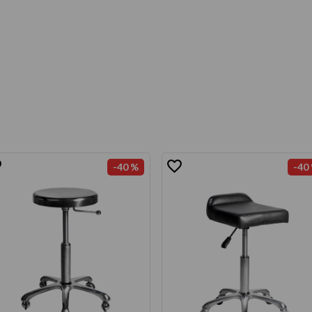
-
40 %
-
40