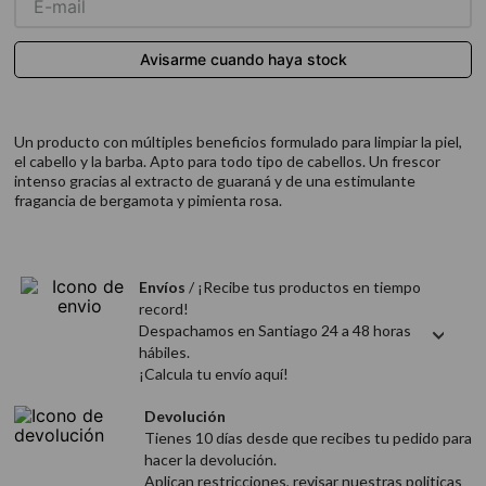
9
.
acondicionador
10
.
protector térmico
Un producto con múltiples beneficios formulado para limpiar la piel,
el cabello y la barba. Apto para todo tipo de cabellos. Un frescor
intenso gracias al extracto de guaraná y de una estimulante
fragancia de bergamota y pimienta rosa.
Envíos
/ ¡Recibe tus productos en tiempo
record!
Despachamos en Santiago 24 a 48 horas
hábiles.
¡Calcula tu envío aquí!
Devolución
Tienes 10 días desde que recibes tu pedido para
hacer la devolución.
Aplican restricciones, revisar nuestras politicas