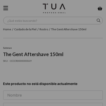
¿Qué estás buscando?
Cuidado de la Piel
Rostro
The Gent Aftershave 150ml
TÉRMINOS MÁS BUSCADOS
1
.
wella
Sebman
2
.
sow
The Gent Aftershave 150ml
3
.
farmavita
:
CCCCR0000000069
4
.
shampoo
5
.
cepillo
6
.
gama
7
.
secador
8
.
loreal