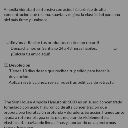
9
.
acondicionador
Ampolla hidratante intensiva con ácido hialurónico de alta
10
.
protector térmico
concentración que rellena, suaviza y mejora la elasticidad para una
piel más firme y luminosa.
Envíos
/ ¡Recibe tus productos en tiempo record!
Despachamos en Santiago 24 a 48 horas hábiles.
¡Calcula tu envío aquí!
Devolución
Tienes 10 días desde que recibes tu pedido para hacer la
devolución.
Aplican restricciones, revisar nuestras politicas de retracto.
The Skin House Ampolla Hyaluronic 6000 es un suero concentrado
formulado con ácido hialurónico de alta concentración que
proporciona hidratación profunda y duradera. Su acción humectante
ayuda a retener el agua en la piel, mejorando visiblemente la
elasticidad, suavizando líneas finas y aportando un aspecto más
terso y luminoso.