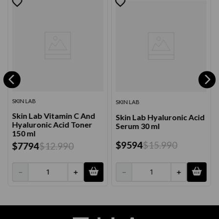
SKIN LAB
SKIN LAB
Skin Lab Vitamin C And
Skin Lab Hyaluronic Acid
Hyaluronic Acid Toner
Serum 30 ml
150 ml
$
9594
$
15
.
990
$
7794
$
12
.
990
－
＋
－
＋