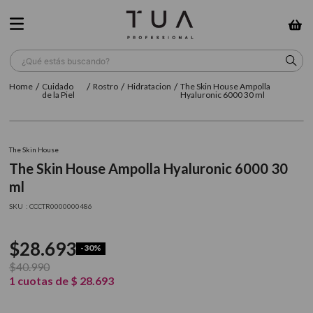
¿Qué estás buscando?
Cuidado
Rostro
Hidratacion
The Skin House Ampolla
TÉRMINOS MÁS BUSCADOS
de la Piel
Hyaluronic 6000 30 ml
1
.
wella
2
.
sow
The Skin House
The Skin House Ampolla Hyaluronic 6000 30
3
.
farmavita
ml
4
.
shampoo
:
CCCTR0000000486
5
.
cepillo
$
28
.
693
6
.
gama
-
30%
$
40
.
990
7
.
secador
1
cuotas de
$
28
.
693
8
.
loreal