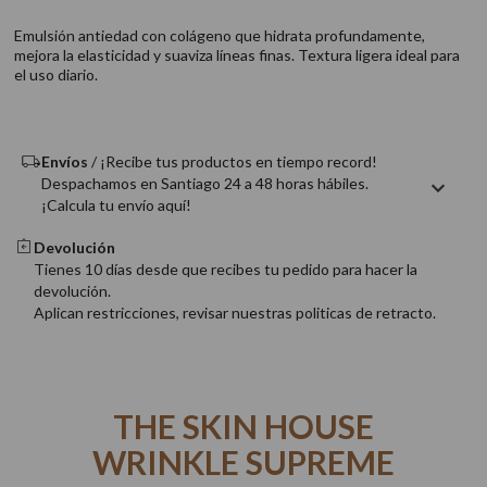
9
.
acondicionador
Emulsión antiedad con colágeno que hidrata profundamente,
10
.
protector térmico
mejora la elasticidad y suaviza líneas finas. Textura ligera ideal para
el uso diario.
Envíos
/ ¡Recibe tus productos en tiempo record!
Despachamos en Santiago 24 a 48 horas hábiles.
¡Calcula tu envío aquí!
Devolución
Tienes 10 días desde que recibes tu pedido para hacer la
devolución.
Aplican restricciones, revisar nuestras politicas de retracto.
THE SKIN HOUSE
WRINKLE SUPREME