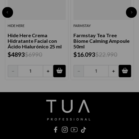
HIDE HERE
FARMSTAY
Hide Here Crema
Farmstay Tea Tree
Hidratante Facial con
Biome Calming Ampoule
Ácido Hialurónico 25 ml
50ml
$
4893
$
6990
$
16
.
093
$
22
.
990
－
＋
－
＋