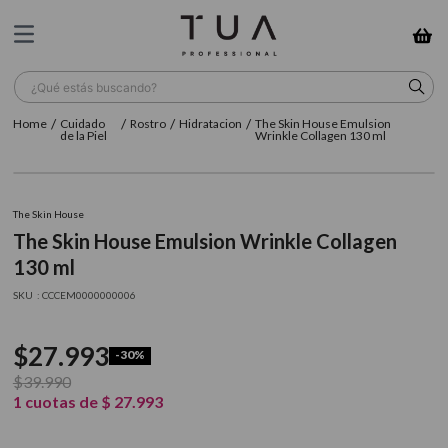
¿Qué estás buscando?
Cuidado
Rostro
Hidratacion
The Skin House Emulsion
TÉRMINOS MÁS BUSCADOS
de la Piel
Wrinkle Collagen 130 ml
1
.
wella
2
.
sow
The Skin House
The Skin House Emulsion Wrinkle Collagen
3
.
farmavita
130 ml
4
.
shampoo
:
CCCEM0000000006
5
.
cepillo
$
27
.
993
6
.
gama
-
30%
$
39
.
990
7
.
secador
1
cuotas de
$
27
.
993
8
.
loreal