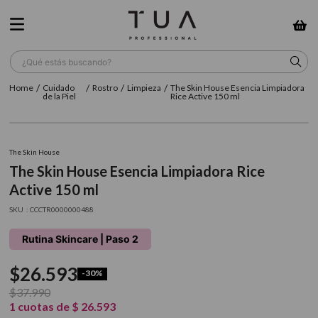
¿Qué estás buscando?
Cuidado
Rostro
Limpieza
The Skin House Esencia Limpiadora
TÉRMINOS MÁS BUSCADOS
de la Piel
Rice Active 150 ml
1
.
wella
2
.
sow
The Skin House
The Skin House Esencia Limpiadora Rice
3
.
farmavita
Active 150 ml
4
.
shampoo
:
CCCTR0000000488
5
.
cepillo
Rutina Skincare | Paso 2
6
.
gama
$
26
.
593
-
30%
7
.
secador
$
37
.
990
8
.
loreal
1
cuotas de
$
26
.
593