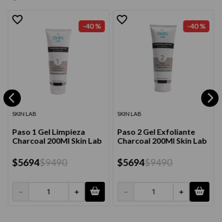
-
40 %
-
40 %
SKIN LAB
SKIN LAB
Paso 1 Gel Limpieza
Paso 2 Gel Exfoliante
Charcoal 200Ml Skin Lab
Charcoal 200Ml Skin Lab
$
5694
$
9490
$
5694
$
9490
－
＋
－
＋