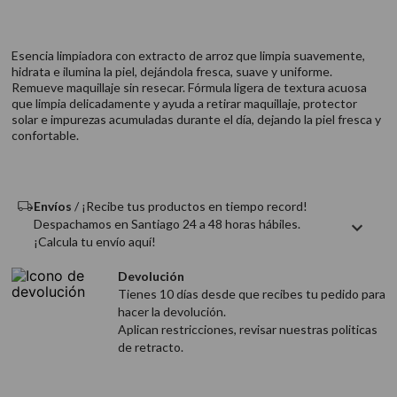
9
.
acondicionador
10
.
protector térmico
Esencia limpiadora con extracto de arroz que limpia suavemente,
hidrata e ilumina la piel, dejándola fresca, suave y uniforme.
Remueve maquillaje sin resecar. Fórmula ligera de textura acuosa
que limpia delicadamente y ayuda a retirar maquillaje, protector
solar e impurezas acumuladas durante el día, dejando la piel fresca y
confortable.
Envíos
/ ¡Recibe tus productos en tiempo record!
Despachamos en Santiago 24 a 48 horas hábiles.
¡Calcula tu envío aquí!
Devolución
Tienes 10 días desde que recibes tu pedido para
hacer la devolución.
Aplican restricciones, revisar nuestras politicas
de retracto.