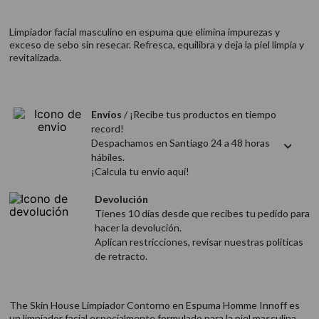
9
.
acondicionador
Limpiador facial masculino en espuma que elimina impurezas y
10
.
protector térmico
exceso de sebo sin resecar. Refresca, equilibra y deja la piel limpia y
revitalizada.
Envíos
/ ¡Recibe tus productos en tiempo
record!
Despachamos en Santiago 24 a 48 horas
hábiles.
¡Calcula tu envío aquí!
Devolución
Tienes 10 días desde que recibes tu pedido para
hacer la devolución.
Aplican restricciones, revisar nuestras politicas
de retracto.
The Skin House Limpiador Contorno en Espuma Homme Innoff es
un limpiador facial especialmente formulado para la piel masculina.