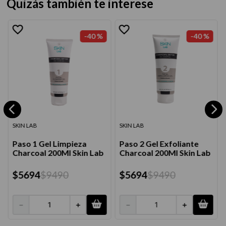
Quizás también te interese
-
40 %
-
40 %
SKIN LAB
SKIN LAB
Paso 1 Gel Limpieza
Paso 2 Gel Exfoliante
Charcoal 200Ml Skin Lab
Charcoal 200Ml Skin Lab
$
5694
$
9490
$
5694
$
9490
－
＋
－
＋