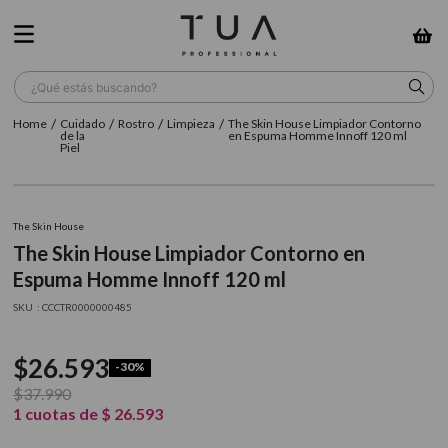
¿Qué estás buscando?
Cuidado
Rostro
Limpieza
The Skin House Limpiador Contorno
TÉRMINOS MÁS BUSCADOS
de la
en Espuma Homme Innoff 120 ml
Piel
1
.
wella
2
.
sow
The Skin House
3
.
farmavita
The Skin House Limpiador Contorno en
Espuma Homme Innoff 120 ml
4
.
shampoo
:
CCCTR0000000485
5
.
cepillo
6
.
gama
$
26
.
593
-
30%
7
.
secador
$
37
.
990
1
cuotas de
$
26
.
593
8
.
loreal