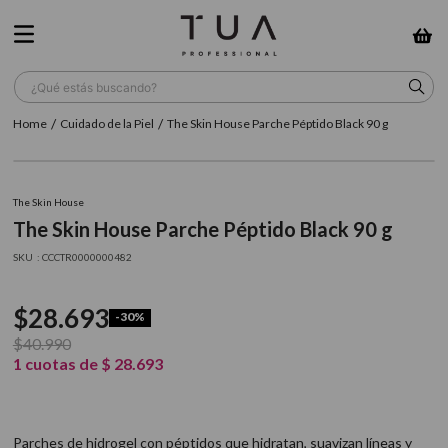
¿Qué estás buscando?
Cuidado de la Piel
The Skin House Parche Péptido Black 90 g
TÉRMINOS MÁS BUSCADOS
1
.
wella
The Skin House
2
.
sow
The Skin House Parche Péptido Black 90 g
3
.
farmavita
:
CCCTR0000000482
4
.
shampoo
$
28
.
693
-
30%
5
.
cepillo
$
40
.
990
6
.
gama
1
cuotas de
$
28
.
693
7
.
secador
8
.
loreal
Parches de hidrogel con péptidos que hidratan, suavizan líneas y