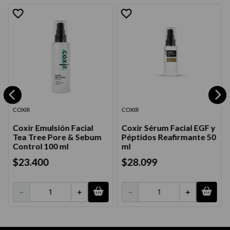
COXIR
COXIR
Coxir Emulsión Facial
Coxir Sérum Facial EGF y
Tea Tree Pore & Sebum
Péptidos Reafirmante 50
Control 100 ml
ml
$
23
.
400
$
28
.
099
－
＋
－
＋