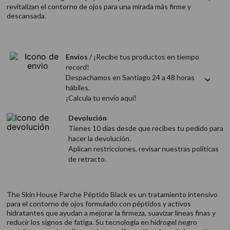
9
.
acondicionador
revitalizan el contorno de ojos para una mirada más firme y
descansada.
10
.
protector térmico
Envíos
/ ¡Recibe tus productos en tiempo
record!
Despachamos en Santiago 24 a 48 horas
hábiles.
¡Calcula tu envío aquí!
Devolución
Tienes 10 días desde que recibes tu pedido para
hacer la devolución.
Aplican restricciones, revisar nuestras politicas
de retracto.
The Skin House Parche Péptido Black es un tratamiento intensivo
para el contorno de ojos formulado con péptidos y activos
hidratantes que ayudan a mejorar la firmeza, suavizar líneas finas y
reducir los signos de fatiga. Su tecnología en hidrogel negro