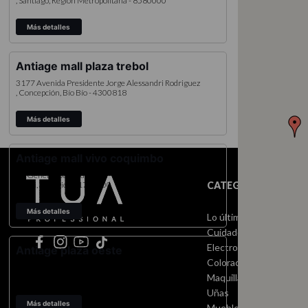
, Santiago
, Región Metropolitana
- 8580000
Más detalles
antiage mall plaza trebol
3177
Avenida Presidente Jorge Alessandri Rodriguez
, Concepción
, Bío Bío
- 4300818
Más detalles
antiage mall vivo coquimbo
86
General Baquedano
CATEGORÍAS
, Elqui
, IV Región
- 1780000
Más detalles
Lo último
Cuidado del cabello
Electro
antiage plaza oeste
Coloración
1501
Avenida Américo Vespucio
Maquillaje
, Santiago
, Región Metropolitana
- 9200000
Uñas
Más detalles
Muebles