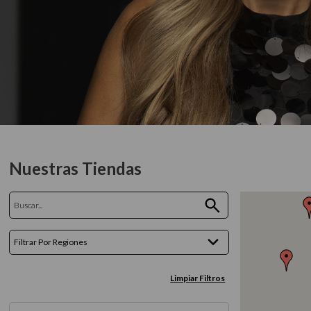
10
.
protector 
Nuestras Tiendas
Filtrar Por Regiones
Limpiar Filtros