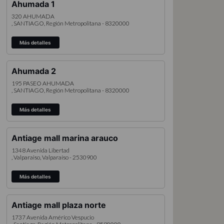
ahumada 1
320
AHUMADA
, SANTIAGO
, Región Metropolitana
- 8320000
Más detalles
ahumada 2
195
PASEO AHUMADA
, SANTIAGO
, Región Metropolitana
- 8320000
Más detalles
antiage mall marina arauco
1348
Avenida Libertad
, Valparaiso
, Valparaíso
- 2530900
Más detalles
antiage mall plaza norte
1737
Avenida Américo Vespucio