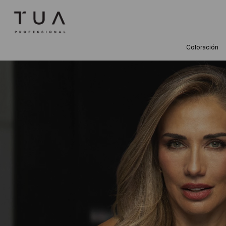
Coloración
TÉRMINOS M
1
.
wella
2
.
sow
3
.
farmavita
4
.
shampoo
5
.
cepillo
6
.
gama
7
.
secador
8
.
loreal
9
.
acondicion