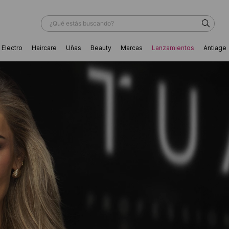
¿Qué estás buscando?
Electro
Haircare
Uñas
Beauty
Marcas
Lanzamientos
Antiage
ÁS BUSCADOS
ador