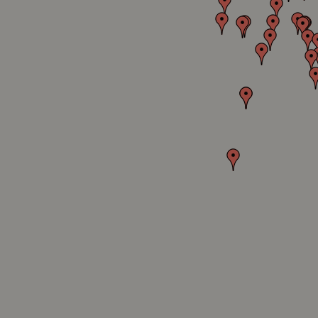
SERVICIOS AL CONSUMIDOR
LEG
Contáctanos
Térm
Tiendas
Regi
Trabaja con Nosotros
Med
Canal B2B
Dere
Des
CATÁLOGO
Camb