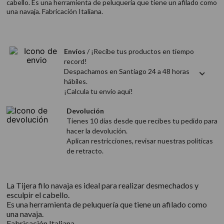
cabello. Es una herramienta de peluquería que tiene un afilado como
9
.
acondicionador
una navaja. Fabricación Italiana.
10
.
protector térmico
Envíos
/ ¡Recibe tus productos en tiempo
record!
Despachamos en Santiago 24 a 48 horas
hábiles.
¡Calcula tu envío aquí!
Devolución
Tienes 10 días desde que recibes tu pedido para
hacer la devolución.
Aplican restricciones, revisar nuestras politicas
de retracto.
La Tijera filo navaja es ideal para realizar desmechados y
esculpir el cabello.
Es una herramienta de peluquería que tiene un afilado como
una navaja.
Fabricación Italiana.