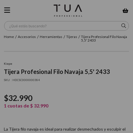
¿Qué estás buscando?
Accesorios
Herramientas
Tijeras
Tijera Profesional Filo Navaja
TÉRMINOS MÁS BUSCADOS
5,5' 2433
1
.
wella
2
.
sow
Kiepe
Tijera Profesional Filo Navaja 5,5' 2433
3
.
farmavita
:
HDCSC0000000384
4
.
shampoo
5
.
cepillo
$
32
.
990
6
.
gama
1
cuotas de
$
32
.
990
7
.
secador
8
.
loreal
La Tijera filo navaja es ideal para realizar desmechados y esculpir el