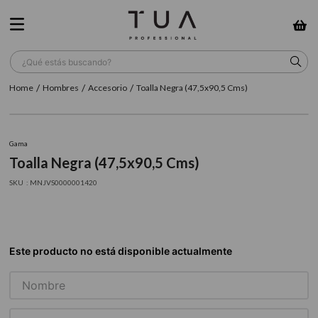
¿Qué estás buscando?
Hombres
Accesorio
Toalla Negra (47,5x90,5 Cms)
TÉRMINOS MÁS BUSCADOS
1
.
wella
Gama
2
.
sow
Toalla Negra (47,5x90,5 Cms)
3
.
farmavita
:
MNJVS0000001420
4
.
shampoo
5
.
cepillo
6
.
gama
7
.
secador
8
.
loreal