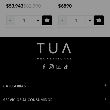
$
53
.
943
$
82
.
990
$
6890
－
＋
－
＋
CATEGORÍAS
SERVICIOS AL CONSUMIDOR