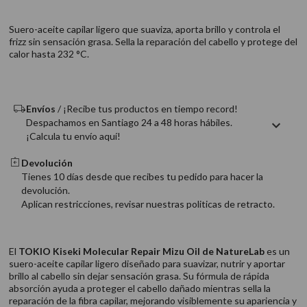
9
.
acondicionador
Suero-aceite capilar ligero que suaviza, aporta brillo y controla el
10
.
protector térmico
frizz sin sensación grasa. Sella la reparación del cabello y protege del
calor hasta 232 °C.
Envíos
/ ¡Recibe tus productos en tiempo record!
Despachamos en Santiago 24 a 48 horas hábiles.
¡Calcula tu envío aquí!
Devolución
Tienes 10 días desde que recibes tu pedido para hacer la
devolución.
Aplican restricciones, revisar nuestras politicas de retracto.
El
TOKIO Kiseki Molecular Repair Mizu Oil de NatureLab
es un
suero-aceite capilar ligero diseñado para suavizar, nutrir y aportar
brillo al cabello sin dejar sensación grasa. Su fórmula de rápida
absorción ayuda a proteger el cabello dañado mientras sella la
reparación de la fibra capilar, mejorando visiblemente su apariencia y