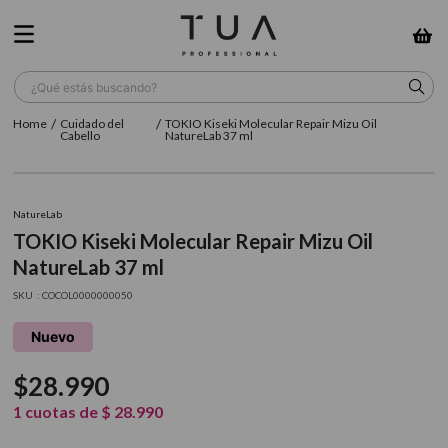
¿Qué estás buscando?
Cuidado del
TOKIO Kiseki Molecular Repair Mizu Oil
TÉRMINOS MÁS BUSCADOS
Cabello
NatureLab 37 ml
1
.
wella
2
.
sow
NatureLab
TOKIO Kiseki Molecular Repair Mizu Oil
3
.
farmavita
NatureLab 37 ml
4
.
shampoo
:
COCOL0000000050
5
.
cepillo
Nuevo
6
.
gama
$
28
.
990
7
.
secador
1
cuotas de
$
28
.
990
8
.
loreal