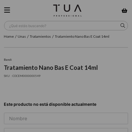
¿Qué estás buscando?
Unas
Tratamientos
Tratamiento Nano Bas E Coat 14ml
TÉRMINOS MÁS BUSCADOS
1
.
wella
Bandi
2
.
sow
Tratamiento Nano Bas E Coat 14ml
3
.
farmavita
:
COCEM0000000549
4
.
shampoo
5
.
cepillo
6
.
gama
7
.
secador
8
.
loreal