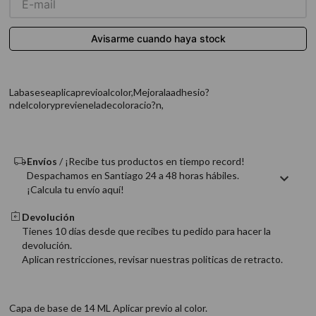
9
.
acondicionador
10
.
protector térmico
Labaseseaplicaprevioalcolor,Mejoralaadhesio?
ndelcoloryprevieneladecoloracio?n,
Envíos
/ ¡Recibe tus productos en tiempo record!
Despachamos en Santiago 24 a 48 horas hábiles.
¡Calcula tu envío aquí!
Devolución
Tienes 10 días desde que recibes tu pedido para hacer la
devolución.
Aplican restricciones, revisar nuestras politicas de retracto.
Capa de base de 14 ML Aplicar previo al color.