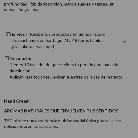
9
.
acondicionador
profundidad. Rápida absorción, manos suaves y tersas, sin
sensación grasosa.
10
.
protector térmico
Envíos
/ ¡Recibe tus productos en tiempo record!
Despachamos en Santiago 24 a 48 horas hábiles.
¡Calcula tu envío aquí!
Devolución
Tienes 10 días desde que recibes tu pedido para hacer la
devolución.
Aplican restricciones, revisar nuestras politicas de retracto.
Hand Cream
AROMAS NATURALES QUE ENVUELVEN TUS SENTIDOS
TSC ofrece una experiencia multisensorial única gracias a sus
deliciosos aromas naturales.