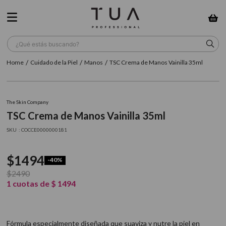
¿Qué estás buscando?
Cuidado de la Piel
Manos
TSC Crema de Manos Vainilla 35ml
TÉRMINOS MÁS BUSCADOS
1
.
wella
The Skin Company
2
.
sow
TSC Crema de Manos Vainilla 35ml
3
.
farmavita
:
COCCE0000000181
4
.
shampoo
$
1494
-
40%
5
.
cepillo
$
2490
6
.
gama
1
cuotas de
$
1494
7
.
secador
8
.
loreal
Fórmula especialmente diseñada que suaviza y nutre la piel en