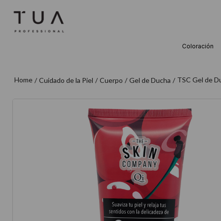
Coloración
TÉRMINOS M
1
.
wella
TSC Gel de D
Cuidado de la Piel
Cuerpo
Gel de Ducha
2
.
sow
3
.
farmavita
4
.
shampoo
5
.
cepillo
6
.
gama
7
.
secador
8
.
loreal
9
.
acondicion