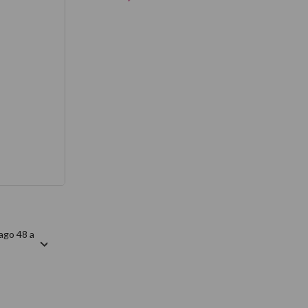
térmico
ago 48 a