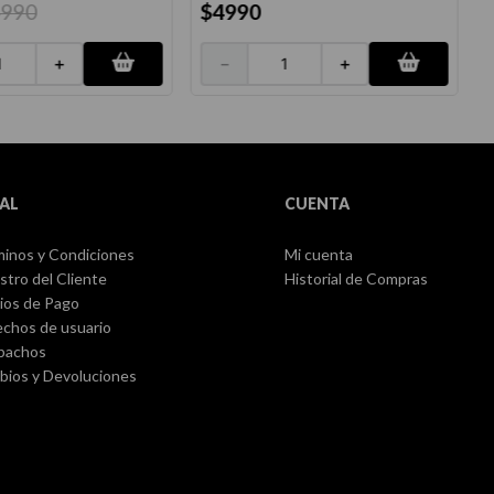
4990
$
4990
＋
－
＋
AL
CUENTA
inos y Condiciones
Mi cuenta
stro del Cliente
Historial de Compras
ios de Pago
chos de usuario
pachos
ios y Devoluciones