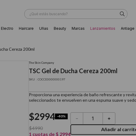
¿Qué estás buscando?
Electro
Haircare
Uñas
Beauty
Marcas
Lanzamientos
Antiage
ÁS BUSCADOS
ucha Cereza 200ml
The Skin Company
TSC Gel de Ducha Cereza 200ml
:
COCCE0000000197
Proporciona una experiencia de baño refrescante y revit
seleccionados te envuelven en una espuma suave y sedosa
$
2994
-
40%
－
＋
$
4990
Añadir al carrit
ador
1
cuotas de
$
2994