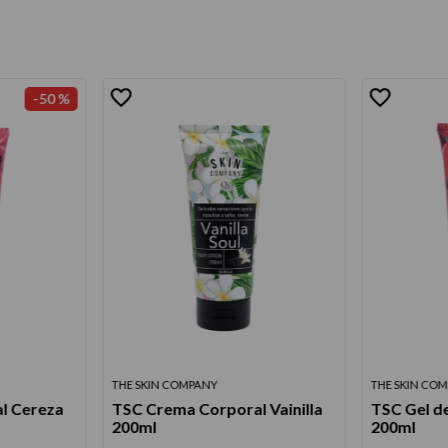
-
50 %
THE SKIN COMPANY
THE SKIN CO
l Cereza
TSC Crema Corporal Vainilla
TSC Gel d
200ml
200ml