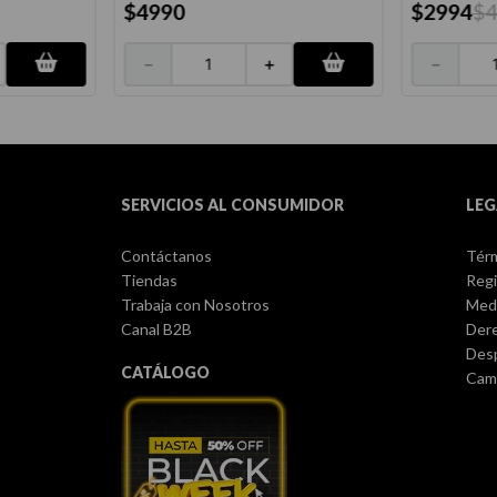
$
4990
$
2994
$
－
＋
－
SERVICIOS AL CONSUMIDOR
LEG
Contáctanos
Térm
Tiendas
Regi
Trabaja con Nosotros
Med
Canal B2B
Dere
Des
CATÁLOGO
Camb