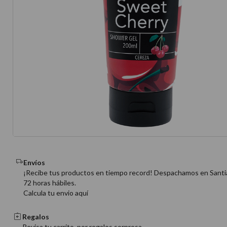
10
.
protector 
Envíos
¡Recibe tus productos en tiempo record! Despachamos en Santi
72 horas hábiles.
Calcula tu envio aquí
Regalos
Revisa tu carrito, por regalos sorpresa