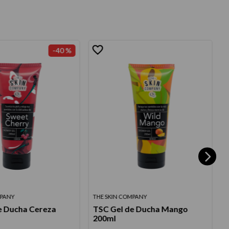
-
40 %
MPANY
THE SKIN COMPANY
T
e Ducha Cereza
TSC Gel de Ducha Mango
200ml