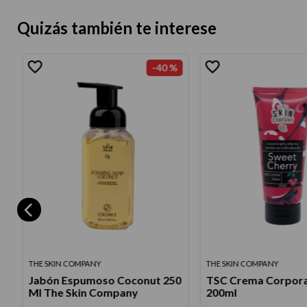
Quizás también te interese
-
40 %
THE SKIN COMPANY
THE SKIN COMPANY
Jabón Espumoso Coconut 250
TSC Crema Corpora
Ml The Skin Company
200ml