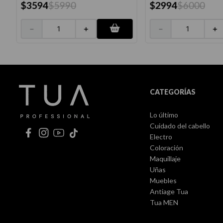
$
3594
$
5990
$
2994
$
6000
－
＋
－
＋
CATEGORÍAS
Lo último
Cuidado del cabello
Electro
Coloración
Maquillaje
Uñas
Muebles
Antiage Tua
Tua MEN