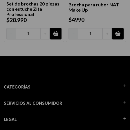
Set de brochas 20 piezas
Brocha para rubor NAT
con estuche Zita
Make Up
Professional
$
4990
$
28
.
990
－
＋
－
＋
CATEGORÍAS
SERVICIOS AL CONSUMIDOR
LEGAL