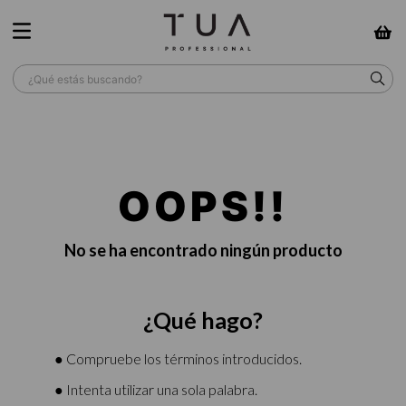
¿Qué estás buscando?
TÉRMINOS MÁS BUSCADOS
1
.
wella
OOPS!!
2
.
sow
3
.
farmavita
No se ha encontrado ningún producto
4
.
shampoo
5
.
cepillo
¿Qué hago?
6
.
gama
7
.
secador
● Compruebe los términos introducidos.
8
.
loreal
● Intenta utilizar una sola palabra.