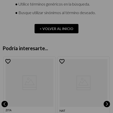
9
.
acondicionador
● Utilice términos genéricos en la búsqueda.
10
.
protector térmico
● Busque utilizar sinónimos al término deseado.
< VOLVER AL INICIO
Podría interesarte...
ZITA
NAT