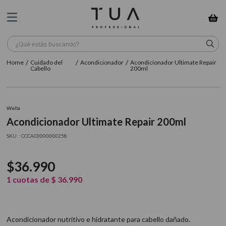
¿Qué estás buscando?
Cuidado del
Acondicionador
Acondicionador Ultimate Repair
TÉRMINOS MÁS BUSCADOS
Cabello
200ml
1
.
wella
2
.
sow
Wella
Acondicionador Ultimate Repair 200ml
3
.
farmavita
:
CCCAC0000000258
4
.
shampoo
5
.
cepillo
$
36
.
990
6
.
gama
1
cuotas de
$
36
.
990
7
.
secador
8
.
loreal
Acondicionador nutritivo e hidratante para cabello dañado.