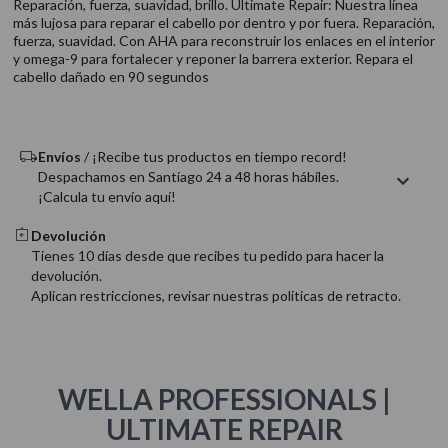
Reparación, fuerza, suavidad, brillo. Ultimate Repair: Nuestra línea
9
.
acondicionador
más lujosa para reparar el cabello por dentro y por fuera. Reparación,
fuerza, suavidad. Con AHA para reconstruir los enlaces en el interior
10
.
protector térmico
y omega-9 para fortalecer y reponer la barrera exterior. Repara el
cabello dañado en 90 segundos
Envíos
/ ¡Recibe tus productos en tiempo record!
Despachamos en Santiago 24 a 48 horas hábiles.
¡Calcula tu envío aquí!
Devolución
Tienes 10 días desde que recibes tu pedido para hacer la
devolución.
Aplican restricciones, revisar nuestras politicas de retracto.
WELLA PROFESSIONALS |
ULTIMATE REPAIR