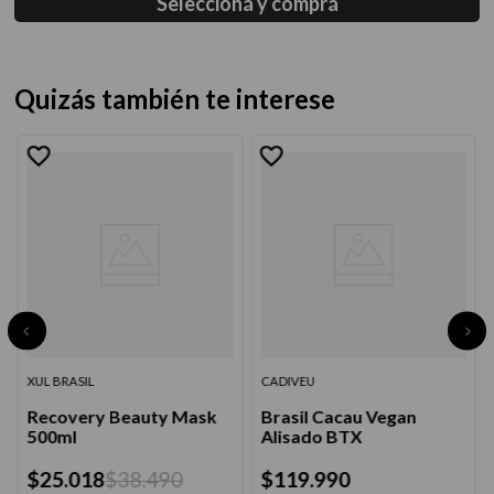
Seleccioná y comprá
Quizás también te interese
XUL BRASIL
CADIVEU
Recovery Beauty Mask
Brasil Cacau Vegan
500ml
Alisado BTX
$
25
.
018
$
38
.
490
$
119
.
990