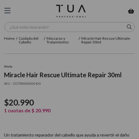
¿Qué estás buscando?
Cuidado del
Máscaras y
Miracle Hair Rescue Ultimate
TÉRMINOS MÁS BUSCADOS
Cabello
Tratamientos
Repair 30ml
1
.
wella
2
.
sow
Wella
Miracle Hair Rescue Ultimate Repair 30ml
3
.
farmavita
:
CCCTR0000000425
4
.
shampoo
5
.
cepillo
$
20
.
990
6
.
gama
1
cuotas de
$
20
.
990
7
.
secador
8
.
loreal
Un tratamiento reparador del cabello que ayuda a revertir el daño