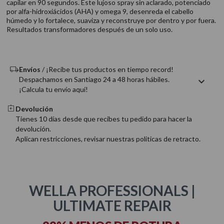
capilar en 90 segundos. Este lujoso spray sin aclarado, potenciado
9
.
acondicionador
por alfa-hidroxiácidos (AHA) y omega 9, desenreda el cabello
húmedo y lo fortalece, suaviza y reconstruye por dentro y por fuera.
10
.
protector térmico
Resultados transformadores después de un solo uso.
Envíos
/ ¡Recibe tus productos en tiempo record!
Despachamos en Santiago 24 a 48 horas hábiles.
¡Calcula tu envío aquí!
Devolución
Tienes 10 días desde que recibes tu pedido para hacer la
devolución.
Aplican restricciones, revisar nuestras politicas de retracto.
WELLA PROFESSIONALS |
ULTIMATE REPAIR