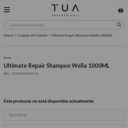
¿Qué estás buscando?
Cuidado del Cabello
Ultimate Repair Shampoo Wella 1000ML
TÉRMINOS MÁS BUSCADOS
1
.
wella
Wella
2
.
sow
Ultimate Repair Shampoo Wella 1000ML
3
.
farmavita
:
CCDSH0000000573
4
.
shampoo
5
.
cepillo
6
.
gama
7
.
secador
8
.
loreal