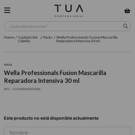
¿Qué estás buscando?
Cuidado del
Packs
Wella Professionals Fusion Mascarilla
TÉRMINOS MÁS BUSCADOS
Cabello
Reparadora Intensiva 30 ml
1
.
wella
2
.
sow
Wella
Wella Professionals Fusion Mascarilla
3
.
farmavita
Reparadora Intensiva 30 ml
4
.
shampoo
:
CCCMS0000000286
5
.
cepillo
6
.
gama
7
.
secador
8
.
loreal