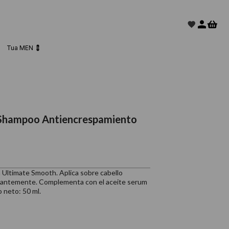
Tua MEN 💈
 Shampoo Antiencrespamiento
ea Ultimate Smooth. Aplica sobre cabello
dantemente. Complementa con el aceite serum
 neto: 50 ml.