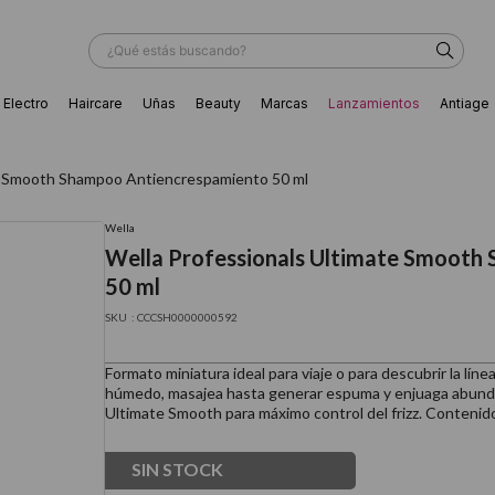
¿Qué estás buscando?
Electro
Haircare
Uñas
Beauty
Marcas
Lanzamientos
Antiage
ÁS BUSCADOS
te Smooth Shampoo Antiencrespamiento 50 ml
Wella
Wella Professionals Ultimate Smooth
50 ml
:
CCCSH0000000592
Formato miniatura ideal para viaje o para descubrir la lín
húmedo, masajea hasta generar espuma y enjuaga abun
Ultimate Smooth para máximo control del frizz. Contenido
SIN STOCK
ador