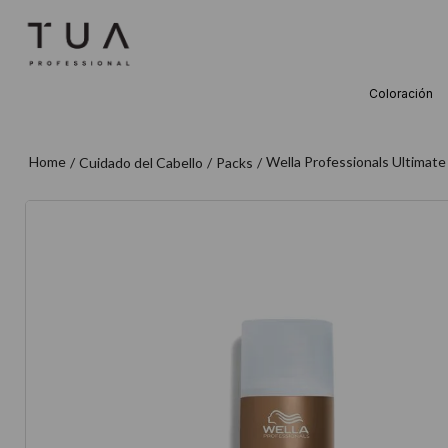
Coloración
TÉRMINOS M
1
.
wella
Wella Professionals Ultima
Cuidado del Cabello
Packs
2
.
sow
3
.
farmavita
4
.
shampoo
5
.
cepillo
6
.
gama
7
.
secador
8
.
loreal
9
.
acondicion