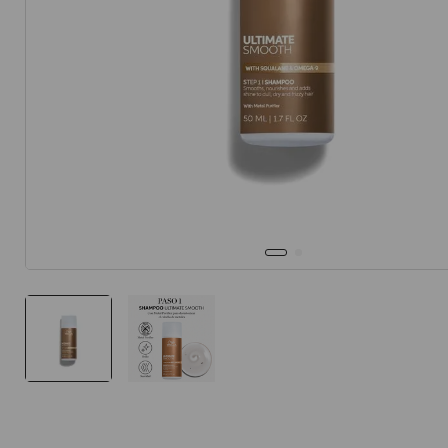
10
.
protector 