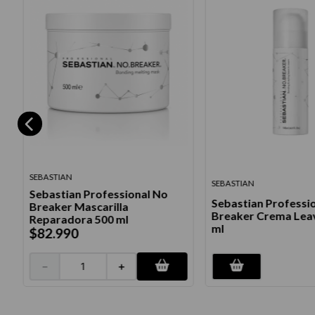
SEBASTIAN
SEBASTIAN
Sebastian Professional No
Sebastian Professi
l
Breaker Mascarilla
Breaker Crema Leav
Reparadora 500 ml
ml
$
82
.
990
－
＋