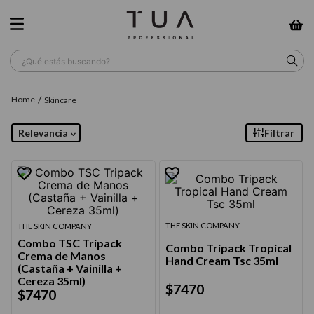
¿Qué estás buscando?
TÉRMINOS MÁS BUSCADOS
Skincare
1
.
wella
Relevancia
Filtrar
2
.
sow
3
.
farmavita
4
.
shampoo
5
.
cepillo
THE SKIN COMPANY
THE SKIN COMPANY
Combo TSC Tripack
Combo Tripack Tropical
6
.
gama
Crema de Manos
Hand Cream Tsc 35ml
(Castaña + Vainilla +
7
.
secador
Cereza 35ml)
$
7470
$
7470
8
.
loreal