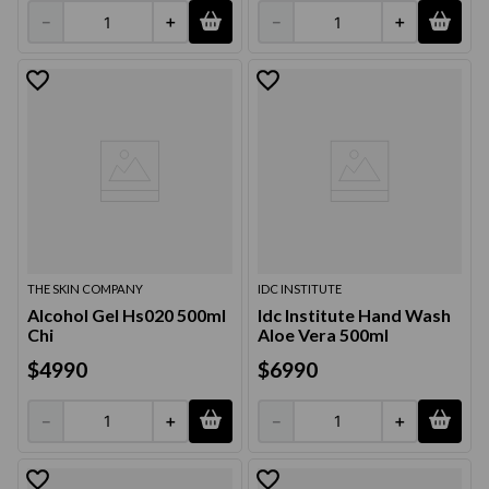
9
.
acondicionador
－
＋
－
＋
10
.
protector térmico
THE SKIN COMPANY
IDC INSTITUTE
Alcohol Gel Hs020 500ml
Idc Institute Hand Wash
Chi
Aloe Vera 500ml
$
4990
$
6990
－
＋
－
＋