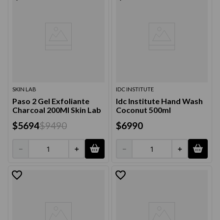
SKIN LAB
IDC INSTITUTE
Paso 2 Gel Exfoliante
Idc Institute Hand Wash
Charcoal 200Ml Skin Lab
Coconut 500ml
$
5694
$
9490
$
6990
－
＋
－
＋