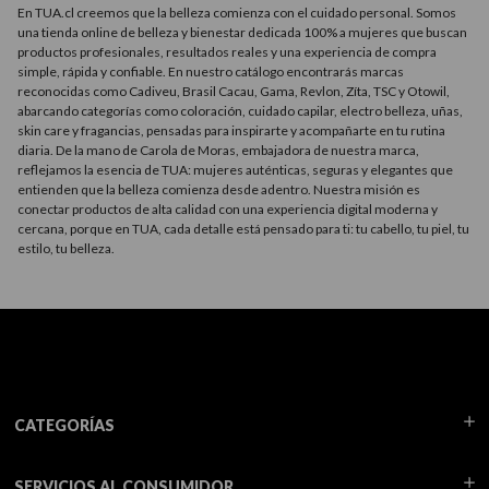
En TUA.cl creemos que la belleza comienza con el cuidado personal. Somos
una tienda online de belleza y bienestar dedicada 100% a mujeres que buscan
productos profesionales, resultados reales y una experiencia de compra
simple, rápida y confiable. En nuestro catálogo encontrarás marcas
reconocidas como Cadiveu, Brasil Cacau, Gama, Revlon, Zíta, TSC y Otowil,
abarcando categorías como coloración, cuidado capilar, electro belleza, uñas,
skin care y fragancias, pensadas para inspirarte y acompañarte en tu rutina
diaria. De la mano de Carola de Moras, embajadora de nuestra marca,
reflejamos la esencia de TUA: mujeres auténticas, seguras y elegantes que
entienden que la belleza comienza desde adentro. Nuestra misión es
conectar productos de alta calidad con una experiencia digital moderna y
cercana, porque en TUA, cada detalle está pensado para ti: tu cabello, tu piel, tu
estilo, tu belleza.
CATEGORÍAS
SERVICIOS AL CONSUMIDOR