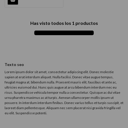
9
.
acondicionador
10
.
protector térmico
Has visto todos los
1
productos
Texto seo
Lorem ipsum dolor sit amet, consectetur adipiscing elit. Donec molestie
sapien at erat interdum aliquet. Nulla facilisi. Donec vitae augue tempus,
feugiat magna at, bibendum nulla. Praesent mauris elit, faucibus et ante ac,
ultricies euismod dui. Nunc quis augue at arcu bibendum interdum nec eu
risus. Suspendisse vehicula tempor nulla a consectetur. Quisque ac dui vitae
urna pharetra maximus ac at turpis. Aenean ullamcorper mollis ipsum ut
posuere. In interdum interdum finibus. Donec varius tellus et turpis suscipit, et
laoreet diam pellentesque. Aliquam nec sem placerat nisi gravida fringilla vel
eu elit. Suspendisse potenti.