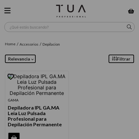
¿Qué estás buscando?
TÉRMINOS MÁS BUSCADOS
Accesorios
Depilacion
1
.
wella
Relevancia
Filtrar
2
.
sow
3
.
farmavita
4
.
shampoo
5
.
cepillo
GAMA
Depiladora IPL GA.MA
6
.
gama
Leia Luz Pulsada
Profesional para
7
.
secador
Depilación Permanente
8
.
loreal