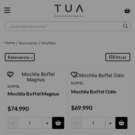
¿Qué estás buscando?
TÉRMINOS MÁS BUSCADOS
Accesorios
Mochilas
1
.
wella
Relevancia
Filtrar
2
.
sow
3
.
farmavita
BOFFEL
4
.
shampoo
BOFFEL
Mochila Boffel Odin
Mochila Boffel Magnus
5
.
cepillo
6
.
gama
$
69
.
990
$
74
.
990
7
.
secador
－
＋
－
＋
8
.
loreal