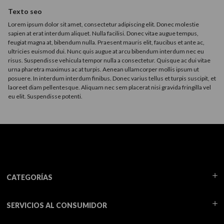
Texto seo
Lorem ipsum dolor sit amet, consectetur adipiscing elit. Donec molestie
sapien at erat interdum aliquet. Nulla facilisi. Donec vitae augue tempus,
feugiat magna at, bibendum nulla. Praesent mauris elit, faucibus et ante ac,
ultricies euismod dui. Nunc quis augue at arcu bibendum interdum nec eu
risus. Suspendisse vehicula tempor nulla a consectetur. Quisque ac dui vitae
urna pharetra maximus ac at turpis. Aenean ullamcorper mollis ipsum ut
posuere. In interdum interdum finibus. Donec varius tellus et turpis suscipit, et
laoreet diam pellentesque. Aliquam nec sem placerat nisi gravida fringilla vel
eu elit. Suspendisse potenti.
CATEGORÍAS
SERVICIOS AL CONSUMIDOR