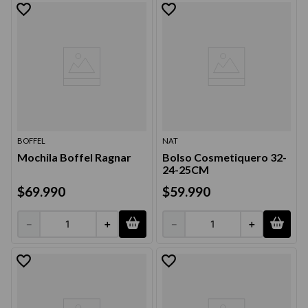
9
.
acondicionador
10
.
protector térmico
BOFFEL
NAT
Mochila Boffel Ragnar
Bolso Cosmetiquero 32-
24-25CM
$
69
.
990
$
59
.
990
－
＋
－
＋