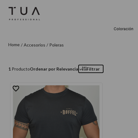
Coloración
TÉRMINOS M
Accesorios
Poleras
1
.
wella
2
.
sow
3
.
farmavita
1
Producto
Ordenar por
Relevancia
Filtrar
4
.
shampoo
5
.
cepillo
6
.
gama
7
.
secador
8
.
loreal
9
.
acondicion