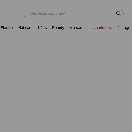
¿Qué estás buscando?
Electro
Haircare
Uñas
Beauty
Marcas
Lanzamientos
Antiage
ÁS BUSCADOS
ador