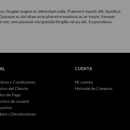
pus, feugiat magna at, bibendum nulla. Praesent mauris elit, faucibus
 Quisque ac dui vitae urna pharetra maximus ac at turpis. Aenean
nec sem placerat nisi gravida fringilla vel eu elit. Suspendisse
AL
CUENTA
inos y Condiciones
Mi cuenta
stro del Cliente
Historial de Compras
ios de Pago
chos de usuario
pachos
ios y Devoluciones