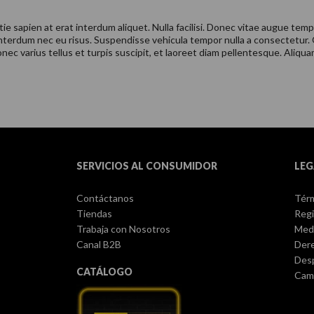
ie sapien at erat interdum aliquet. Nulla facilisi. Donec vitae augue tem
interdum nec eu risus. Suspendisse vehicula tempor nulla a consectetur.
ec varius tellus et turpis suscipit, et laoreet diam pellentesque. Aliquam 
SERVICIOS AL CONSUMIDOR
LEG
Contáctanos
Térm
Tiendas
Regi
Trabaja con Nosotros
Med
Canal B2B
Dere
Des
CATÁLOGO
Camb