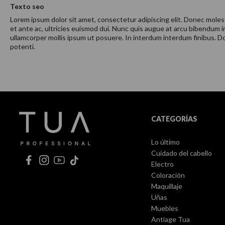
Texto seo
Lorem ipsum dolor sit amet, consectetur adipiscing elit. Donec molest
et ante ac, ultricies euismod dui. Nunc quis augue at arcu bibendum 
ullamcorper mollis ipsum ut posuere. In interdum interdum finibus. Don
potenti.
CATEGORÍAS
Lo último
Cuidado del cabello
Electro
Coloración
Maquillaje
Uñas
Muebles
Antiage Tua