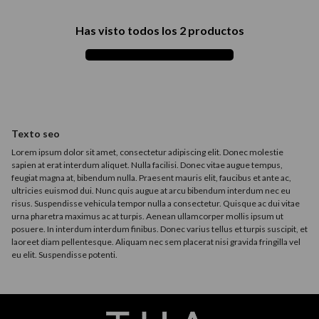
9
.
acondicionador
Has visto todos los
2
productos
10
.
protector térmico
Texto seo
Lorem ipsum dolor sit amet, consectetur adipiscing elit. Donec molestie
sapien at erat interdum aliquet. Nulla facilisi. Donec vitae augue tempus,
feugiat magna at, bibendum nulla. Praesent mauris elit, faucibus et ante ac,
ultricies euismod dui. Nunc quis augue at arcu bibendum interdum nec eu
risus. Suspendisse vehicula tempor nulla a consectetur. Quisque ac dui vitae
urna pharetra maximus ac at turpis. Aenean ullamcorper mollis ipsum ut
posuere. In interdum interdum finibus. Donec varius tellus et turpis suscipit, et
laoreet diam pellentesque. Aliquam nec sem placerat nisi gravida fringilla vel
eu elit. Suspendisse potenti.