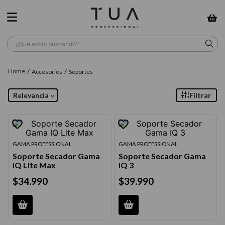
¿Qué estás buscando?
TÉRMINOS MÁS BUSCADOS
Accesorios
Soportes
1
.
wella
Relevancia
Filtrar
2
.
sow
3
.
farmavita
4
.
shampoo
GAMA PROFESSIONAL
GAMA PROFESSIONAL
Soporte Secador Gama
Soporte Secador Gama
5
.
cepillo
IQ Lite Max
IQ 3
6
.
gama
$
34
.
990
$
39
.
990
7
.
secador
8
.
loreal