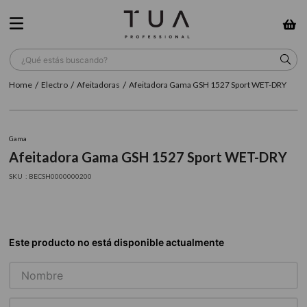
¿Qué estás buscando?
Electro
Afeitadoras
Afeitadora Gama GSH 1527 Sport WET-DRY
TÉRMINOS MÁS BUSCADOS
1
.
wella
Gama
2
.
sow
Afeitadora Gama GSH 1527 Sport WET-DRY
3
.
farmavita
:
BECSH0000000200
4
.
shampoo
5
.
cepillo
6
.
gama
7
.
secador
8
.
loreal