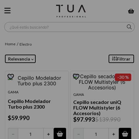
¿Qué estás buscando?
TÉRMINOS MÁS BUSCADOS
Electro
1
.
wella
Relevancia
Filtrar
2
.
sow
3
.
farmavita
-
30 %
4
.
shampoo
GAMA
GAMA
5
.
cepillo
Cepillo Modelador
Cepillo secador uniQ
Turbo plus 2300
FLOW Multistyler (6
6
.
gama
Accesorios)
$
59
.
990
$
97
.
993
$
139
.
990
7
.
secador
8
.
loreal
－
＋
－
＋