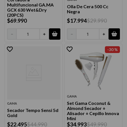
Multifuncional GA.MA
Olla De Cera 500 Cc
GCX 630 Wet&Dry
Negra
(20PCS)
$
69
.
990
$
17
.
994
$
29
.
990
－
＋
－
＋
-
30 %
GAMA
Set Gama Coconut &
GAMA
Almond Secador +
Secador Tempo Sensi 5d
Alisador + Cepillo Innova
Gold
Mini
$
34
.
993
$
49
.
990
$
22
.
495
$
44
.
990