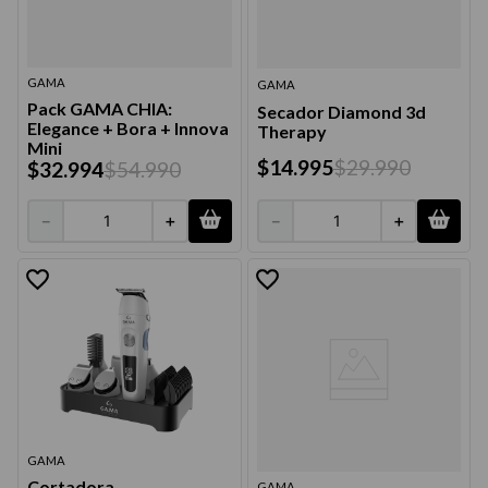
GAMA
GAMA
Pack GAMA CHIA:
Secador Diamond 3d
Elegance + Bora + Innova
Therapy
Mini
$
14
.
995
$
29
.
990
$
32
.
994
$
54
.
990
－
＋
－
＋
GAMA
Cortadora
GAMA