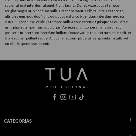
sapien at erat interdum aliquet. Nulla facilisi. Donec vitae augue tempus,
feugiat magna at, bibendum nulla. Praesent mauris elit, faucibus et ante ac,
ultricies euismod dui. Nunc quis augue at arcu bibendum interdum nec eu
risus. Suspendisse vehicula tempor nulla a consectetur. Quisque ac dui vitae
urna pharetra maximus ac at turpis. Aenean ullamcorper mollis ipsum ut
posuere. In interdum interdum finibus. Donec varius tellus et turpis suscipit, et
laoreet diam pellentesque. Aliquam nec sem placerat nisi gravida fringilla vel
eu elit. Suspendisse potenti.
CATEGORÍAS