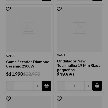
9
.
acondicionador
10
.
protector térmico
GAMA
GAMA
Ondulador New
Gama Secador Diamond
Tourmalina 19 Mm Rizos
Ceramic 2300W
pequeños
$
11
.
990
$
22
.
990
$
19
.
990
－
＋
－
＋