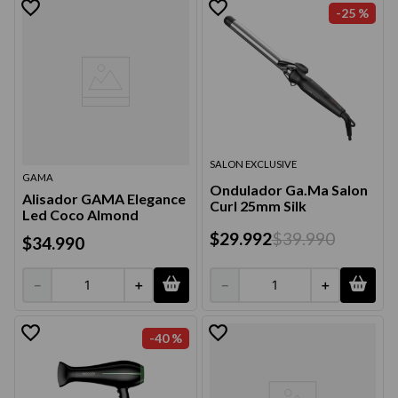
-
25 %
SALON EXCLUSIVE
GAMA
Ondulador Ga.Ma Salon
Alisador GAMA Elegance
Curl 25mm Silk
Led Coco Almond
$
29
.
992
$
39
.
990
$
34
.
990
－
＋
－
＋
-
40 %