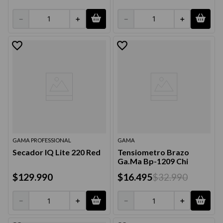
－
＋
－
＋
GAMA PROFESSIONAL
GAMA
Secador IQ Lite 220 Red
Tensiometro Brazo
Ga.Ma Bp-1209 Chi
$
129
.
990
$
16
.
495
$
32
.
990
－
＋
－
＋