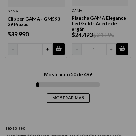
GAMA
GAMA
Plancha GAMA Elegance
Clipper GAMA - GM593
Led Gold - Aceite de
29 Piezas
argán
$
39
.
990
$
24
.
493
$
34
.
990
－
＋
－
＋
Mostrando
20 de 499
MOSTRAR MÁS
Texto seo
Lorem ipsum dolor sit amet, consectetur adipiscing elit. Donec molestie