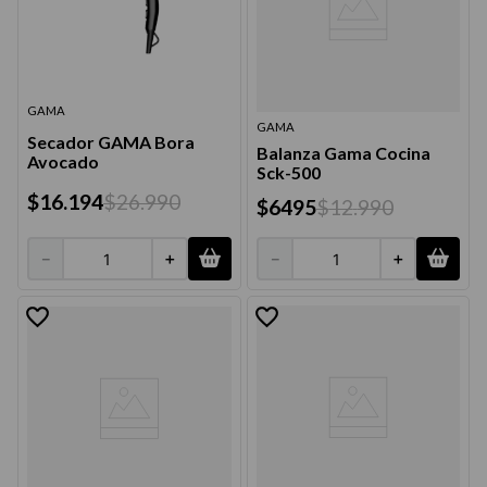
GAMA
GAMA
Secador GAMA Bora
Balanza Gama Cocina
Avocado
Sck-500
$
16
.
194
$
26
.
990
$
6495
$
12
.
990
－
＋
－
＋